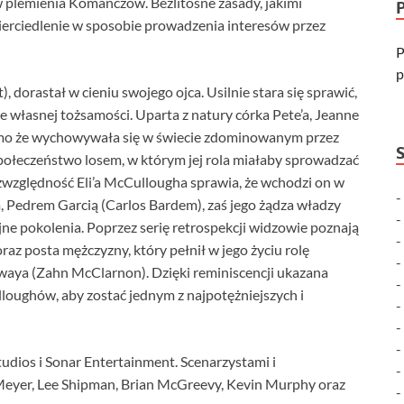
plemienia Komanczów. Bezlitosne zasady, jakimi
wierciedlenie w sposobie prowadzenia interesów przez
P
p
 dorastał w cieniu swojego ojca. Usilnie stara się sprawić,
e własnej tożsamości. Uparta z natury córka Pete’a, Jeanne
 mimo że wychowywała się w świecie zdominowanym przez
społeczeństwo losem, w którym jej rola miałaby sprowadzać
Bezwzględność Eli’a McCullougha sprawia, że wchodzi on w
 Pedrem Garcią (Carlos Bardem), zaś jego żądza władzy
ne pokolenia. Poprzez serię retrospekcji widzowie poznają
raz posta mężczyzny, który pełnił w jego życiu rolę
ya (Zahn McClarnon). Dzięki reminiscencji ukazana
lloughów, aby zostać jednym z najpotężniejszych i
dios i Sonar Entertainment. Scenarzystami i
Meyer, Lee Shipman, Brian McGreevy, Kevin Murphy oraz