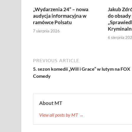
„Wydarzenia 24” – nowa
Jakub Zdró
audycja informacyjna w
do obsady 
ramówce Polsatu
„Sprawiedl
Kryminaln
7 sierpnia 2026
6 sierpnia 20
PREVIOUS ARTICLE
5. sezon komedii „Will i Grace” w lutym na FOX
Comedy
About MT
View all posts by MT →