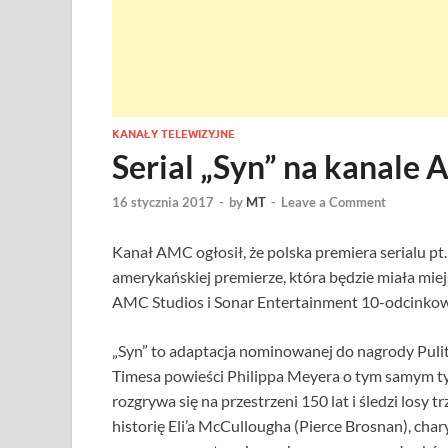
KANAŁY TELEWIZYJNE
Serial „Syn” na kanale
16 stycznia 2017
-
by
MT
-
Leave a Comment
Kanał AMC ogłosił, że polska premiera serialu pt
amerykańskiej premierze, która będzie miała mie
AMC Studios i Sonar Entertainment 10-odcinkowej
„Syn” to adaptacja nominowanej do nagrody Pulitz
Timesa powieści Philippa Meyera o tym samym ty
rozgrywa się na przestrzeni 150 lat i śledzi los
historię Eli’a McCullougha (Pierce Brosnan), cha