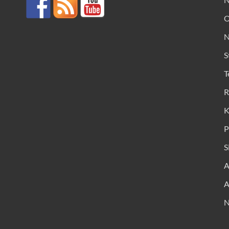
O
N
S
T
R
K
P
S
A
A
N