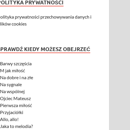
POLITYKA PRYWATNOŚCI
olityka prywatności przechowywania danych i
lików cookies
SPRAWDŹ KIEDY MOŻESZ OBEJRZEĆ
-
Barwy szczęścia
-
M jak miłość
-
Na dobre i na złe
-
Na sygnale
-
Na wspólnej
-
Ojciec Mateusz
-
Pierwsza miłość
-
Przyjaciółki
-
Allo, allo!
-
Jaka to melodia?