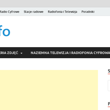
Radio Cyfrowe
Stacje radiowe
Radiofonia i Telewizja
Poradniki
naziemna.info – Telew
Niezależny portal medialny poświęcony Naziemnej Telewizji Cy
serwisom wideo na życzenie (VOD).
Wideo online, VOD
RIA ZDJĘĆ
NAZIEMNA TELEWIZJA I RADIOFONIA CYFROW