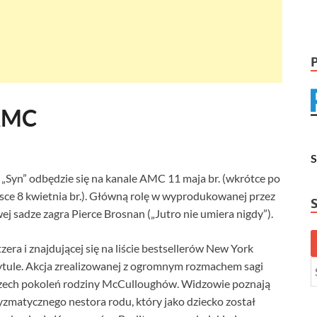
 AMC
. „Syn” odbędzie się na kanale AMC 11 maja br. (wkrótce po
jsce 8 kwietnia br.). Główną rolę w wyprodukowanej przez
 sadze zagra Pierce Brosnan („Jutro nie umiera nigdy”).
era i znajdującej się na liście bestsellerów New York
tule. Akcja zrealizowanej z ogromnym rozmachem sagi
y trzech pokoleń rodziny McCulloughów. Widzowie poznają
ryzmatycznego nestora rodu, który jako dziecko został