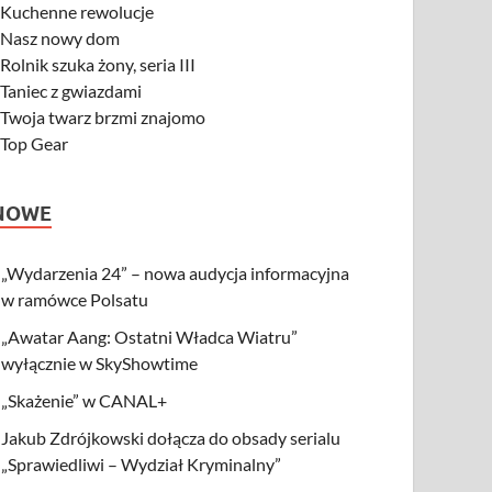
-
Kuchenne rewolucje
-
Nasz nowy dom
-
Rolnik szuka żony, seria III
-
Taniec z gwiazdami
-
Twoja twarz brzmi znajomo
-
Top Gear
NOWE
„Wydarzenia 24” – nowa audycja informacyjna
w ramówce Polsatu
„Awatar Aang: Ostatni Władca Wiatru”
wyłącznie w SkyShowtime
„Skażenie” w CANAL+
Jakub Zdrójkowski dołącza do obsady serialu
„Sprawiedliwi – Wydział Kryminalny”