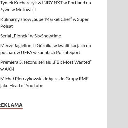
Tymek Kucharczyk w INDY NXT w Portland na
żywo w Motowizji
Kulinarny show „SuperMarket Chef” w Super
Polsat
Serial „Pionek” w SkyShowtime
Mecze Jagiellonii i Górnika w kwalifikacjach do
pucharów UEFA w kanałach Polsat Sport
Premiera 5. sezonu serialu „FBI: Most Wanted”
w AXN
Michał Pietrzykowski dołącza do Grupy RMF
jako Head of YouTube
REKLAMA