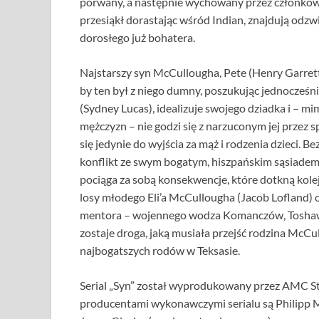
porwany, a następnie wychowany przez członków 
przesiąkł dorastając wśród Indian, znajdują odz
dorosłego już bohatera.
Najstarszy syn McCullougha, Pete (Henry Garrett),
by ten był z niego dumny, poszukując jednocześni
(Sydney Lucas), idealizuje swojego dziadka i –
mężczyzn – nie godzi się z narzuconym jej przez 
się jedynie do wyjścia za mąż i rodzenia dzieci. 
konflikt ze swym bogatym, hiszpańskim sąsiadem,
pociąga za sobą konsekwencje, które dotkną kolej
losy młodego Eli’a McCullougha (Jacob Lofland) o
mentora – wojennego wodza Komanczów, Toshawa
zostaje droga, jaką musiała przejść rodzina McCu
najbogatszych rodów w Teksasie.
Serial „Syn” został wyprodukowany przez AMC Stu
producentami wykonawczymi serialu są Philipp 