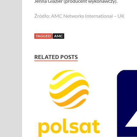
Jenna Glazier (producent wykonawczy).
Źródło: AMC Networks International – UK
TAGGED
AMC
RELATED POSTS