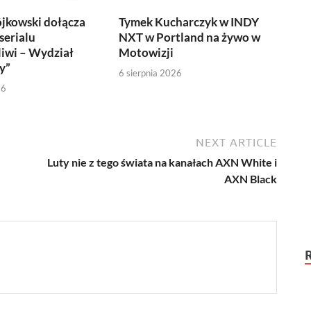
jkowski dołącza
Tymek Kucharczyk w INDY
serialu
NXT w Portland na żywo w
iwi – Wydział
Motowizji
y”
6 sierpnia 2026
26
NEXT ARTICLE
Luty nie z tego świata na kanałach AXN White i
AXN Black