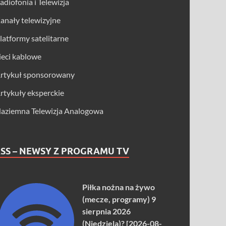
adiofonia i Telewizja
anały telewizyjne
latformy satelitarne
ieci kablowe
rtykuł sponsorowany
rtykuły eksperckie
aziemna Telewizja Analogowa
SS – NEWSY Z PROGRAMU TV
Piłka nożna na żywo
(mecze, programy) 9
sierpnia 2026
(Niedziela)? [2026-08-