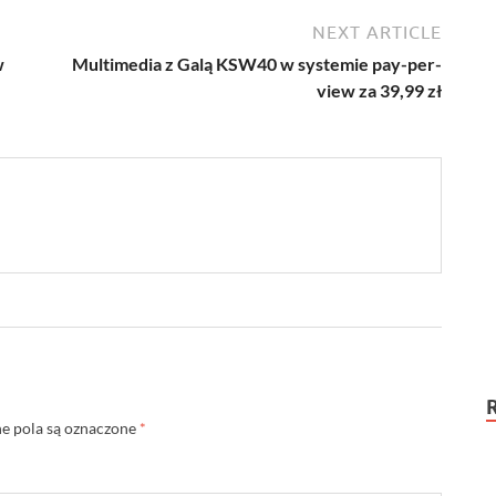
NEXT ARTICLE
w
Multimedia z Galą KSW40 w systemie pay-per-
view za 39,99 zł
 pola są oznaczone
*