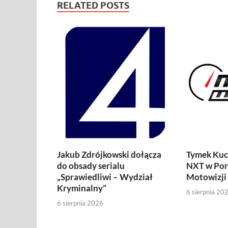
RELATED POSTS
Jakub Zdrójkowski dołącza
Tymek Kuc
do obsady serialu
NXT w Por
„Sprawiedliwi – Wydział
Motowizji
Kryminalny”
6 sierpnia 20
6 sierpnia 2026