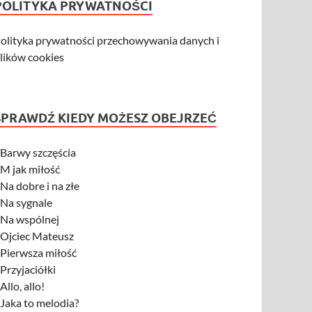
POLITYKA PRYWATNOŚCI
olityka prywatności przechowywania danych i
lików cookies
SPRAWDŹ KIEDY MOŻESZ OBEJRZEĆ
-
Barwy szczęścia
-
M jak miłość
-
Na dobre i na złe
-
Na sygnale
-
Na wspólnej
-
Ojciec Mateusz
-
Pierwsza miłość
-
Przyjaciółki
-
Allo, allo!
-
Jaka to melodia?