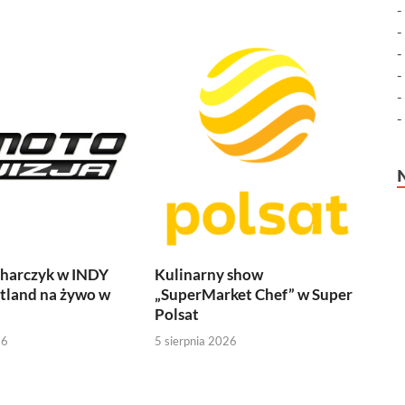
harczyk w INDY
Kulinarny show
tland na żywo w
„SuperMarket Chef” w Super
Polsat
26
5 sierpnia 2026