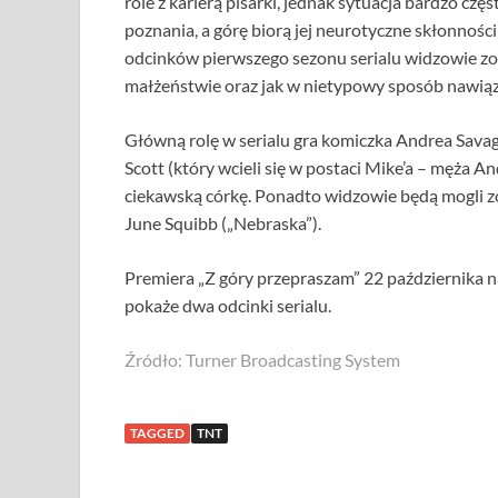
role z karierą pisarki, jednak sytuacja bardzo czę
poznania, a górę biorą jej neurotyczne skłonności
odcinków pierwszego sezonu serialu widzowie zo
małżeństwie oraz jak w nietypowy sposób nawiąz
Główną rolę w serialu gra komiczka Andrea Savage
Scott (który wcieli się w postaci Mike’a – męża An
ciekawską córkę. Ponadto widzowie będą mogli zob
June Squibb („Nebraska”).
Premiera „Z góry przepraszam” 22 października na
pokaże dwa odcinki serialu.
Źródło: Turner Broadcasting System
TAGGED
TNT