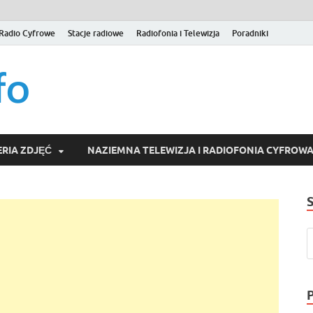
Radio Cyfrowe
Stacje radiowe
Radiofonia i Telewizja
Poradniki
naziemna.info – Telew
Niezależny portal medialny poświęcony Naziemnej Telewizji Cy
serwisom wideo na życzenie (VOD).
Wideo online, VOD
RIA ZDJĘĆ
NAZIEMNA TELEWIZJA I RADIOFONIA CYFROW