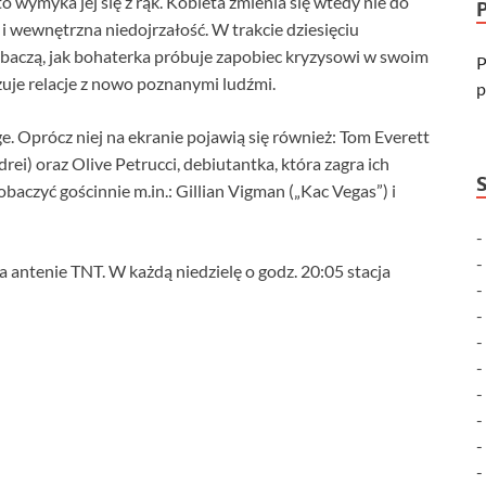
sto wymyka jej się z rąk. Kobieta zmienia się wtedy nie do
 i wewnętrzna niedojrzałość. W trakcie dziesięciu
baczą, jak bohaterka próbuje zapobiec kryzysowi w swoim
P
uje relacje z nowo poznanymi ludźmi.
p
. Oprócz niej na ekranie pojawią się również: Tom Everett
drei) oraz Olive Petrucci, debiutantka, która zagra ich
aczyć gościnnie m.in.: Gillian Vigman („Kac Vegas”) i
 antenie TNT. W każdą niedzielę o godz. 20:05 stacja