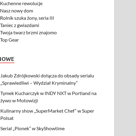
-
Kuchenne rewolucje
-
Nasz nowy dom
-
Rolnik szuka żony, seria III
-
Taniec z gwiazdami
-
Twoja twarz brzmi znajomo
-
Top Gear
NOWE
Jakub Zdrójkowski dołącza do obsady serialu
„Sprawiedliwi – Wydział Kryminalny”
Tymek Kucharczyk w INDY NXT w Portland na
żywo w Motowizji
Kulinarny show „SuperMarket Chef” w Super
Polsat
Serial „Pionek” w SkyShowtime