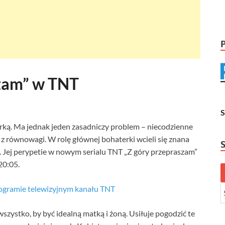
szam” w TNT
arką. Ma jednak jeden zasadniczy problem – niecodzienne
z równowagi. W rolę głównej bohaterki wcieli się znana
Jej perypetie w nowym serialu TNT „Z góry przepraszam”
20:05.
ogramie telewizyjnym kanału TNT
szystko, by być idealną matką i żoną. Usiłuje pogodzić te