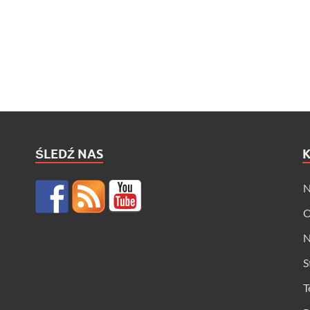
ŚLEDŹ NAS
N
O
N
S
T