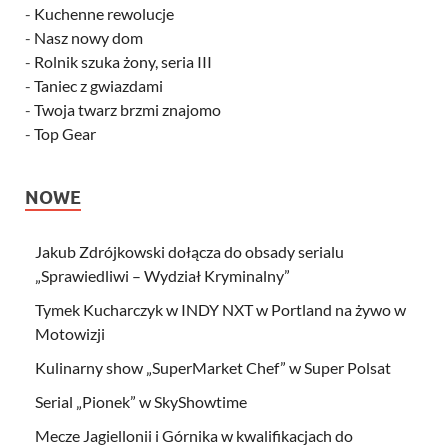
-
Kuchenne rewolucje
-
Nasz nowy dom
-
Rolnik szuka żony, seria III
-
Taniec z gwiazdami
-
Twoja twarz brzmi znajomo
-
Top Gear
NOWE
Jakub Zdrójkowski dołącza do obsady serialu
„Sprawiedliwi – Wydział Kryminalny”
Tymek Kucharczyk w INDY NXT w Portland na żywo w
Motowizji
Kulinarny show „SuperMarket Chef” w Super Polsat
Serial „Pionek” w SkyShowtime
Mecze Jagiellonii i Górnika w kwalifikacjach do