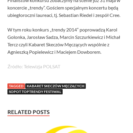
Finalistów konkursu zobaczymy na scenie już 31 maja w
koncercie „trendy”. Gościem specjalnym koncertu będą
ubiegłoroczni laureaci, tj. Sebastian Riedel i zespół Cree.
W tym roku konkurs „trendy 2014” poprowadzą Karol
Golonka, Jarosław Sadza, Marcin Szczurkiewicz i Michał
Tercz czyli Kabaret Skeczów Męczących wspólnie z
Agnieszką Popielewicz i Maciejem Dowborem.
Źródło: Telewizja POLSAT
TAGGED
KABARET SKECZÓW MĘCZĄCYCH
SOPOT TOPTRENDY FESTIWAL
RELATED POSTS