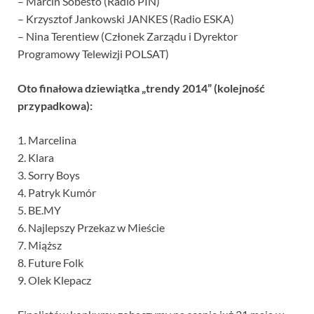
– Marcin Sobesto (Radio PIN)
– Krzysztof Jankowski JANKES (Radio ESKA)
– Nina Terentiew (Członek Zarządu i Dyrektor
Programowy Telewizji POLSAT)
Oto finałowa dziewiątka „trendy 2014” (kolejność
przypadkowa):
1. Marcelina
2. Klara
3. Sorry Boys
4. Patryk Kumór
5. BE.MY
6. Najlepszy Przekaz w Mieście
7. Miąższ
8. Future Folk
9. Olek Klepacz