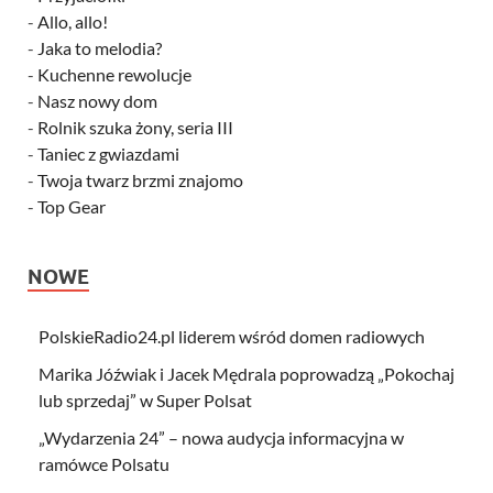
-
Allo, allo!
-
Jaka to melodia?
-
Kuchenne rewolucje
-
Nasz nowy dom
-
Rolnik szuka żony, seria III
-
Taniec z gwiazdami
-
Twoja twarz brzmi znajomo
-
Top Gear
NOWE
PolskieRadio24.pl liderem wśród domen radiowych
Marika Jóźwiak i Jacek Mędrala poprowadzą „Pokochaj
lub sprzedaj” w Super Polsat
„Wydarzenia 24” – nowa audycja informacyjna w
ramówce Polsatu