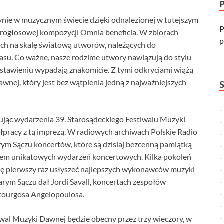
łynie w muzycznym świecie dzięki odnalezionej w tutejszym
P
czterogłosowej kompozycji Omnia beneficia. W zbiorach
p
wych na skalę światową utworów, należących do
asu. Co ważne, nasze rodzime utwory nawiązują do stylu
stawieniu wypadają znakomicie. Z tymi odkryciami wiążą
wnej, który jest bez wątpienia jedną z najważniejszych
ując wydarzenia 39. Starosądeckiego Festiwalu Muzyki
pracy z tą imprezą. W radiowych archiwach Polskie Radio
ym Sączu koncertów, które są dzisiaj bezcenną pamiątką
isem unikatowych wydarzeń koncertowych. Kilka pokoleń
ansę pierwszy raz usłyszeć najlepszych wykonawców muzyki
Starym Sączu dał Jordi Savall, koncertach zespołów
ycourgosa Angelopoulosa.
wal Muzyki Dawnej będzie obecny przez trzy wieczory, w