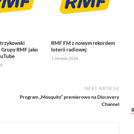
etrzykowski
RMF FM z nowym rekordem
o Grupy RMF jako
loterii radiowej
ouTube
1 sierpnia 2026
26
NEXT ARTICLE
Program „Mosquito” premierowo na Discovery
Channel