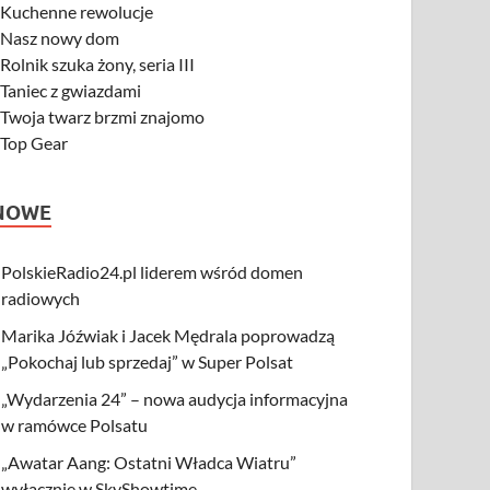
-
Kuchenne rewolucje
-
Nasz nowy dom
-
Rolnik szuka żony, seria III
-
Taniec z gwiazdami
-
Twoja twarz brzmi znajomo
-
Top Gear
NOWE
PolskieRadio24.pl liderem wśród domen
radiowych
Marika Jóźwiak i Jacek Mędrala poprowadzą
„Pokochaj lub sprzedaj” w Super Polsat
„Wydarzenia 24” – nowa audycja informacyjna
w ramówce Polsatu
„Awatar Aang: Ostatni Władca Wiatru”
wyłącznie w SkyShowtime