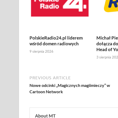
PolskieRadio24.pl liderem
Michał Pi
wśród domen radiowych
dołącza d
Head of Y
9 sierpnia 2026
3 sierpnia 20
PREVIOUS ARTICLE
Nowe odcinki „Magicznych magiimieczy” w
Cartoon Network
About MT