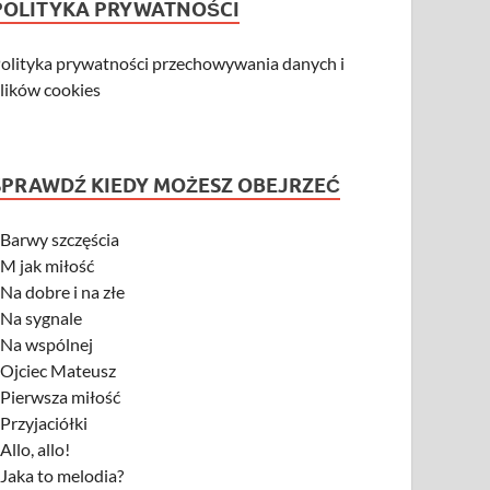
POLITYKA PRYWATNOŚCI
olityka prywatności przechowywania danych i
lików cookies
SPRAWDŹ KIEDY MOŻESZ OBEJRZEĆ
-
Barwy szczęścia
-
M jak miłość
-
Na dobre i na złe
-
Na sygnale
-
Na wspólnej
-
Ojciec Mateusz
-
Pierwsza miłość
-
Przyjaciółki
-
Allo, allo!
-
Jaka to melodia?