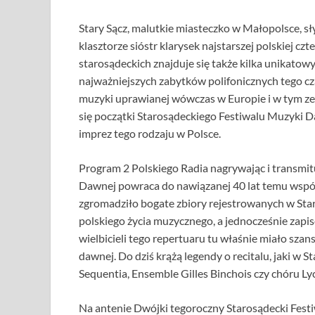
Stary Sącz, malutkie miasteczko w Małopolsce, s
klasztorze sióstr klarysek najstarszej polskiej 
starosądeckich znajduje się także kilka unikato
najważniejszych zabytków polifonicznych tego cz
muzyki uprawianej wówczas w Europie i w tym ze
się początki Starosądeckiego Festiwalu Muzyki Da
imprez tego rodzaju w Polsce.
Program 2 Polskiego Radia nagrywając i transmit
Dawnej powraca do nawiązanej 40 lat temu współ
zgromadziło bogate zbiory rejestrowanych w Star
polskiego życia muzycznego, a jednocześnie zap
wielbicieli tego repertuaru tu właśnie miało sz
dawnej. Do dziś krążą legendy o recitalu, jaki w 
Sequentia, Ensemble Gilles Binchois czy chóru L
Na antenie Dwójki tegoroczny Starosądecki Festi