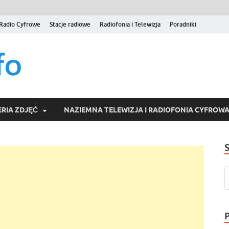
Radio Cyfrowe
Stacje radiowe
Radiofonia i Telewizja
Poradniki
naziemna.info – Telew
Niezależny portal medialny poświęcony Naziemnej Telewizji Cy
serwisom wideo na życzenie (VOD).
Wideo online, VOD
RIA ZDJĘĆ
NAZIEMNA TELEWIZJA I RADIOFONIA CYFROW