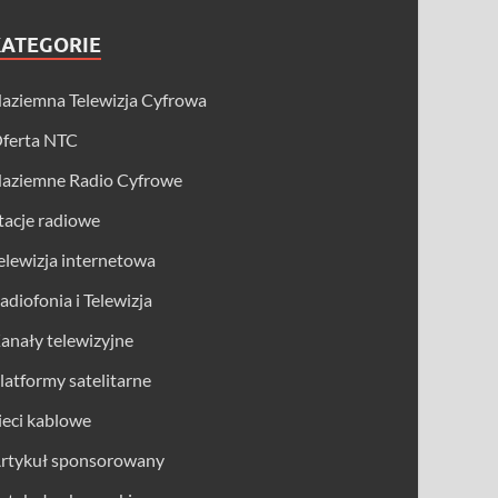
KATEGORIE
aziemna Telewizja Cyfrowa
ferta NTC
aziemne Radio Cyfrowe
tacje radiowe
elewizja internetowa
adiofonia i Telewizja
anały telewizyjne
latformy satelitarne
ieci kablowe
rtykuł sponsorowany