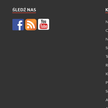
ŚLEDŹ NAS
N
O
N
S
T
R
K
P
S
A