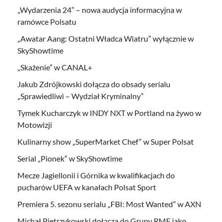
„Wydarzenia 24” – nowa audycja informacyjna w
ramówce Polsatu
„Awatar Aang: Ostatni Władca Wiatru” wyłącznie w
SkyShowtime
„Skażenie” w CANAL+
Jakub Zdrójkowski dołącza do obsady serialu
„Sprawiedliwi – Wydział Kryminalny”
Tymek Kucharczyk w INDY NXT w Portland na żywo w
Motowizji
Kulinarny show „SuperMarket Chef” w Super Polsat
Serial „Pionek” w SkyShowtime
Mecze Jagiellonii i Górnika w kwalifikacjach do
pucharów UEFA w kanałach Polsat Sport
Premiera 5. sezonu serialu „FBI: Most Wanted” w AXN
Michał Pietrzykowski dołącza do Grupy RMF jako