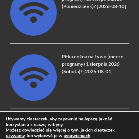
(Poniedziałek)? [2026-08-10]
Piłka nożna na żywo (mecze,
programy) 1 sierpnia 2026
(Sobota)? [2026-08-01]
Używamy ciasteczek, aby zapewnić najlepszą jakość
korzystania z naszej witryny.
Możesz dowiedzieć się więcej o tym,
jakich ciasteczek
Copyright © 2026
naziemna.info - Telewizja cyfrowa, Radio,
używamy
, lub wyłączyć je w
ustawieniach
.