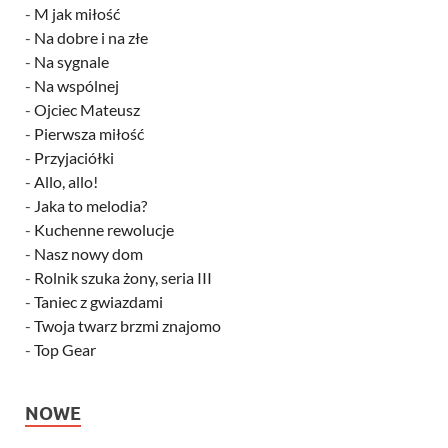
-
M jak miłość
-
Na dobre i na złe
-
Na sygnale
-
Na wspólnej
-
Ojciec Mateusz
-
Pierwsza miłość
-
Przyjaciółki
-
Allo, allo!
-
Jaka to melodia?
-
Kuchenne rewolucje
-
Nasz nowy dom
-
Rolnik szuka żony, seria III
-
Taniec z gwiazdami
-
Twoja twarz brzmi znajomo
-
Top Gear
NOWE