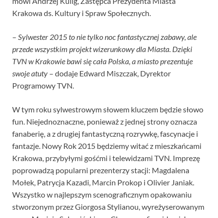
mówi Andrzej Kulig, Zastępca Prezydenta Miasta
Krakowa ds. Kultury i Spraw Społecznych.
–
Sylwester 2015 to nie tylko noc fantastycznej zabawy, ale
przede wszystkim projekt wizerunkowy dla Miasta. Dzięki
TVN w Krakowie bawi się cała Polska, a miasto prezentuje
swoje atuty
– dodaje Edward Miszczak, Dyrektor
Programowy TVN.
W tym roku sylwestrowym słowem kluczem będzie słowo
fun. Niejednoznaczne, ponieważ z jednej strony oznacza
fanaberię, a z drugiej fantastyczną rozrywkę, fascynacje i
fantazje. Nowy Rok 2015 będziemy witać z mieszkańcami
Krakowa, przybyłymi gośćmi i telewidzami TVN. Imprezę
poprowadzą popularni prezenterzy stacji: Magdalena
Mołek, Patrycja Kazadi, Marcin Prokop i Olivier Janiak.
Wszystko w najlepszym scenograficznym opakowaniu
stworzonym przez Giorgosa Stylianou, wyreżyserowanym