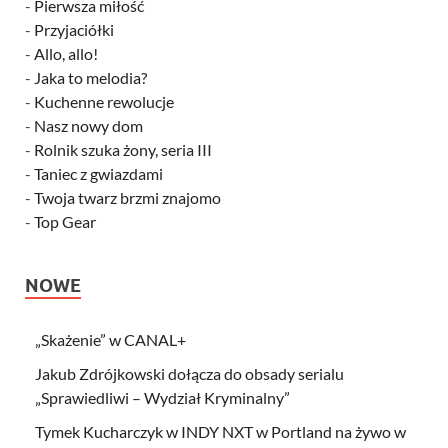
-
Pierwsza miłość
-
Przyjaciółki
-
Allo, allo!
-
Jaka to melodia?
-
Kuchenne rewolucje
-
Nasz nowy dom
-
Rolnik szuka żony, seria III
-
Taniec z gwiazdami
-
Twoja twarz brzmi znajomo
-
Top Gear
NOWE
„Skażenie” w CANAL+
Jakub Zdrójkowski dołącza do obsady serialu
„Sprawiedliwi – Wydział Kryminalny”
Tymek Kucharczyk w INDY NXT w Portland na żywo w