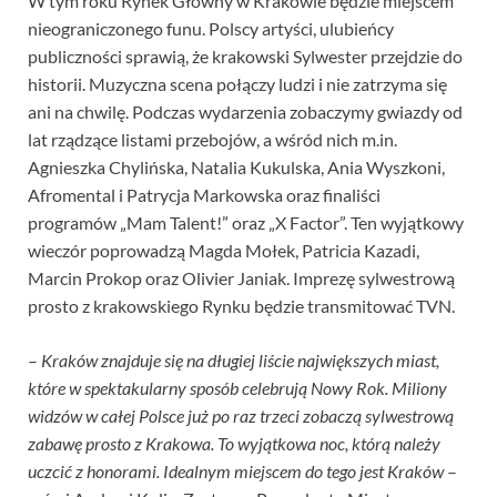
W tym roku Rynek Główny w Krakowie będzie miejscem
nieograniczonego funu. Polscy artyści, ulubieńcy
publiczności sprawią, że krakowski Sylwester przejdzie do
historii. Muzyczna scena połączy ludzi i nie zatrzyma się
ani na chwilę. Podczas wydarzenia zobaczymy gwiazdy od
lat rządzące listami przebojów, a wśród nich m.in.
Agnieszka Chylińska, Natalia Kukulska, Ania Wyszkoni,
Afromental i Patrycja Markowska oraz finaliści
programów „Mam Talent!” oraz „X Factor”. Ten wyjątkowy
wieczór poprowadzą Magda Mołek, Patricia Kazadi,
Marcin Prokop oraz Olivier Janiak. Imprezę sylwestrową
prosto z krakowskiego Rynku będzie transmitować TVN.
–
Kraków znajduje się na długiej liście największych miast,
które w spektakularny sposób celebrują Nowy Rok. Miliony
widzów w całej Polsce już po raz trzeci zobaczą sylwestrową
zabawę prosto z Krakowa. To wyjątkowa noc, którą należy
uczcić z honorami. Idealnym miejscem do tego jest Kraków
–