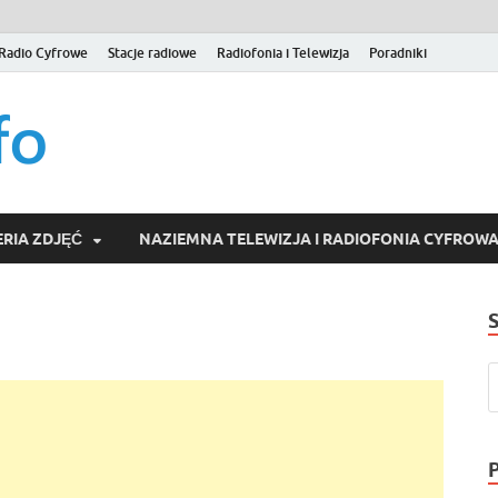
Radio Cyfrowe
Stacje radiowe
Radiofonia i Telewizja
Poradniki
naziemna.info – Telew
Niezależny portal medialny poświęcony Naziemnej Telewizji Cy
serwisom wideo na życzenie (VOD).
Wideo online, VOD
RIA ZDJĘĆ
NAZIEMNA TELEWIZJA I RADIOFONIA CYFROW