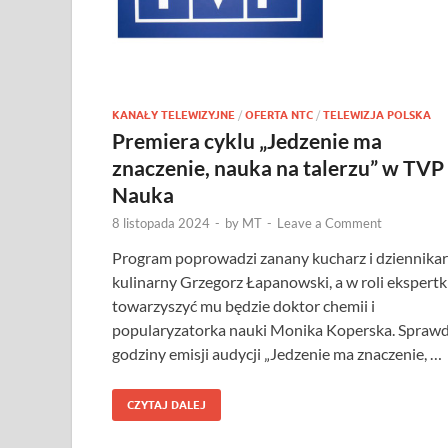
KANAŁY TELEWIZYJNE
/
OFERTA NTC
/
TELEWIZJA POLSKA
Premiera cyklu „Jedzenie ma
znaczenie, nauka na talerzu” w TVP
Nauka
8 listopada 2024
-
by
MT
-
Leave a Comment
Program poprowadzi zanany kucharz i dziennikar
kulinarny Grzegorz Łapanowski, a w roli ekspertk
towarzyszyć mu będzie doktor chemii i
popularyzatorka nauki Monika Koperska. Spraw
godziny emisji audycji „Jedzenie ma znaczenie, …
CZYTAJ DALEJ