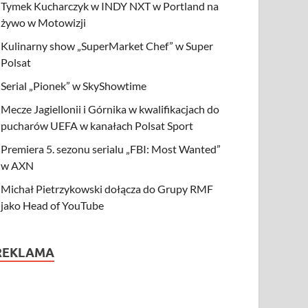
Tymek Kucharczyk w INDY NXT w Portland na
żywo w Motowizji
Kulinarny show „SuperMarket Chef” w Super
Polsat
Serial „Pionek” w SkyShowtime
Mecze Jagiellonii i Górnika w kwalifikacjach do
pucharów UEFA w kanałach Polsat Sport
Premiera 5. sezonu serialu „FBI: Most Wanted”
w AXN
Michał Pietrzykowski dołącza do Grupy RMF
jako Head of YouTube
REKLAMA