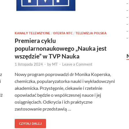
KANAŁY TELEWIZYJNE
/
OFERTA NTC
/
TELEWIZJA POLSKA
Premiera cyklu
popularnonaukowego „Nauka jest
wszędzie” w TVP Nauka
1 listopada 2024
-
by
MT
-
Leave a Comment
z
Nowy program poprowadzi dr Monika Koperska,
i
chemiczka, popularyzatorka nauki i wykładowczyni
akademicka. Przystępnie, ciekawie i rzetelnie
dź
opowiadać będzie o współczesnej nauce i jej
osiągnięciach. Odkrycia i ich praktyczne
zastosowanie przedstawią …
CZYTAJ DALEJ