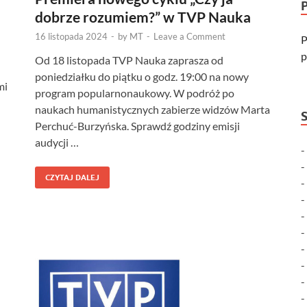
dobrze rozumiem?” w TVP Nauka
16 listopada 2024
-
by
MT
-
Leave a Comment
P
p
Od 18 listopada TVP Nauka zaprasza od
poniedziałku do piątku o godz. 19:00 na nowy
mi
program popularnonaukowy. W podróż po
naukach humanistycznych zabierze widzów Marta
Perchuć-Burzyńska. Sprawdź godziny emisji
audycji …
CZYTAJ DALEJ