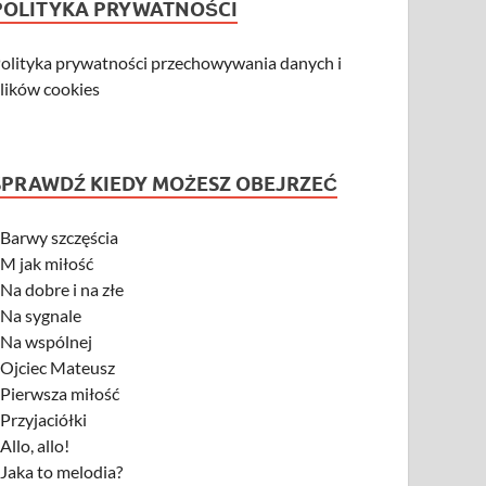
POLITYKA PRYWATNOŚCI
olityka prywatności przechowywania danych i
lików cookies
SPRAWDŹ KIEDY MOŻESZ OBEJRZEĆ
-
Barwy szczęścia
-
M jak miłość
-
Na dobre i na złe
-
Na sygnale
-
Na wspólnej
-
Ojciec Mateusz
-
Pierwsza miłość
-
Przyjaciółki
-
Allo, allo!
-
Jaka to melodia?