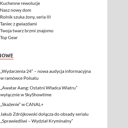
-
Kuchenne rewolucje
-
Nasz nowy dom
-
Rolnik szuka żony, seria III
-
Taniec z gwiazdami
-
Twoja twarz brzmi znajomo
-
Top Gear
NOWE
„Wydarzenia 24” – nowa audycja informacyjna
w ramówce Polsatu
„Awatar Aang: Ostatni Władca Wiatru”
wyłącznie w SkyShowtime
„Skażenie” w CANAL+
Jakub Zdrójkowski dołącza do obsady serialu
„Sprawiedliwi – Wydział Kryminalny”