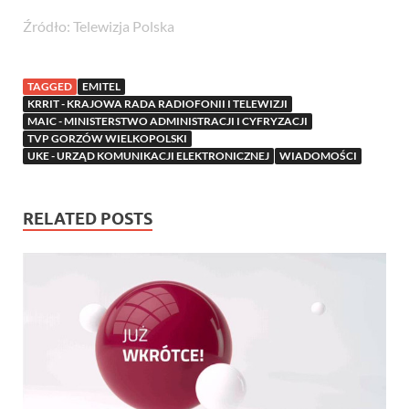
Źródło: Telewizja Polska
TAGGED
EMITEL
KRRIT - KRAJOWA RADA RADIOFONII I TELEWIZJI
MAIC - MINISTERSTWO ADMINISTRACJI I CYFRYZACJI
TVP GORZÓW WIELKOPOLSKI
UKE - URZĄD KOMUNIKACJI ELEKTRONICZNEJ
WIADOMOŚCI
RELATED POSTS