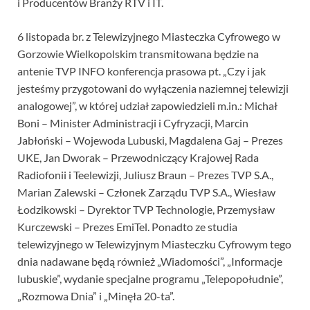
i Producentów Branży RTV i IT.
6 listopada br. z Telewizyjnego Miasteczka Cyfrowego w
Gorzowie Wielkopolskim transmitowana będzie na
antenie TVP INFO konferencja prasowa pt. „Czy i jak
jesteśmy przygotowani do wyłączenia naziemnej telewizji
analogowej”, w której udział zapowiedzieli m.in.: Michał
Boni – Minister Administracji i Cyfryzacji, Marcin
Jabłoński – Wojewoda Lubuski, Magdalena Gaj – Prezes
UKE, Jan Dworak – Przewodniczący Krajowej Rada
Radiofonii i Teelewizji, Juliusz Braun – Prezes TVP S.A.,
Marian Zalewski – Członek Zarządu TVP S.A., Wiesław
Łodzikowski – Dyrektor TVP Technologie, Przemysław
Kurczewski – Prezes EmiTel. Ponadto ze studia
telewizyjnego w Telewizyjnym Miasteczku Cyfrowym tego
dnia nadawane będą również „Wiadomości”, „Informacje
lubuskie”, wydanie specjalne programu „Telepopołudnie”,
„Rozmowa Dnia” i „Minęła 20-ta”.