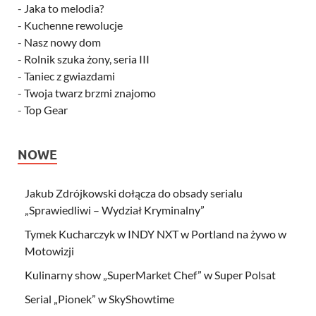
-
Jaka to melodia?
-
Kuchenne rewolucje
-
Nasz nowy dom
-
Rolnik szuka żony, seria III
-
Taniec z gwiazdami
-
Twoja twarz brzmi znajomo
-
Top Gear
NOWE
Jakub Zdrójkowski dołącza do obsady serialu
„Sprawiedliwi – Wydział Kryminalny”
Tymek Kucharczyk w INDY NXT w Portland na żywo w
Motowizji
Kulinarny show „SuperMarket Chef” w Super Polsat
Serial „Pionek” w SkyShowtime