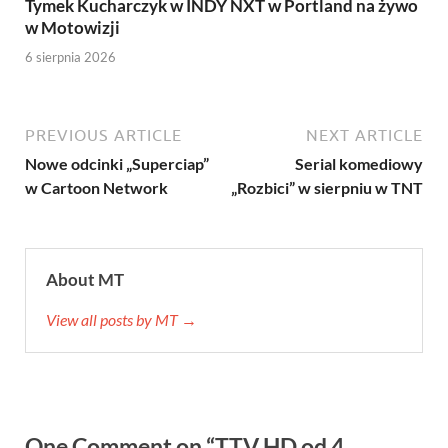
Tymek Kucharczyk w INDY NXT w Portland na żywo
w Motowizji
6 sierpnia 2026
PREVIOUS ARTICLE
NEXT ARTICLE
Nowe odcinki „Superciap”
Serial komediowy
w Cartoon Network
„Rozbici” w sierpniu w TNT
About MT
View all posts by MT →
One Comment on “TTV HD od 4