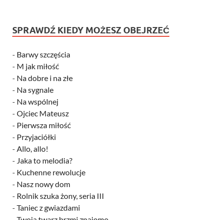
SPRAWDŹ KIEDY MOŻESZ OBEJRZEĆ
-
Barwy szczęścia
-
M jak miłość
-
Na dobre i na złe
-
Na sygnale
-
Na wspólnej
-
Ojciec Mateusz
-
Pierwsza miłość
-
Przyjaciółki
-
Allo, allo!
-
Jaka to melodia?
-
Kuchenne rewolucje
-
Nasz nowy dom
-
Rolnik szuka żony, seria III
-
Taniec z gwiazdami
-
Twoja twarz brzmi znajomo