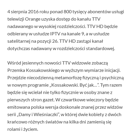
4 sierpnia 2016 roku ponad 800 tysięcy abonentów usługi
telewizji Orange uzyska dostęp do kanału TTV
nadawanego w wysokiej rozdzielczości. TTV HD będzie
odbierany w usłudze IPTV na kanale 9, a w usłudze
satelitarnej na pozycji 26. TTV HD zastąpi kanał
dotychczas nadawany w rozdzielczości standardowej.
Wśród jesiennych nowości TTV widzowie zobaczą
Przemka Kossakowskiego w wyższym wymiarze inicjacji.
Przejdzie niecodzienną metamorfozę fizyczną i psychiczną
w nowym programie „Kossakowski. Być jak…”. Tym razem
będzie się wcielał nie tylko fizycznie w osoby znane z
pierwszych stron gazet. W czwartkowe wieczory będzie
emitowana polska wersja doskonale znanej przez widzów
serii „Damy i Wieśniaczki”, w której dwie kobiety z dwóch
krańcowo różnych światów na kilka dni zamienią się
rolami i życiem.