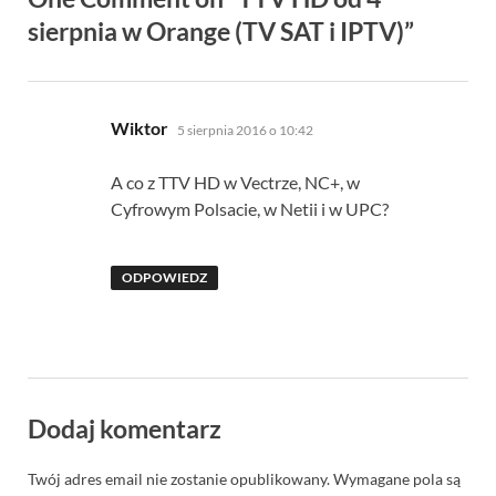
sierpnia w Orange (TV SAT i IPTV)”
pisze:
Wiktor
5 sierpnia 2016 o 10:42
A co z TTV HD w Vectrze, NC+, w
Cyfrowym Polsacie, w Netii i w UPC?
ODPOWIEDZ
Dodaj komentarz
Twój adres email nie zostanie opublikowany.
Wymagane pola są