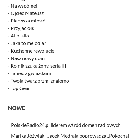
-
Na wspólnej
-
Ojciec Mateusz
-
Pierwsza miłość
-
Przyjaciółki
-
Allo, allo!
-
Jaka to melodia?
-
Kuchenne rewolucje
-
Nasz nowy dom
-
Rolnik szuka żony, seria III
-
Taniec z gwiazdami
-
Twoja twarz brzmi znajomo
-
Top Gear
NOWE
PolskieRadio24.pl liderem wśród domen radiowych
Marika Jóźwiak i Jacek Mędrala poprowadzą „Pokochaj