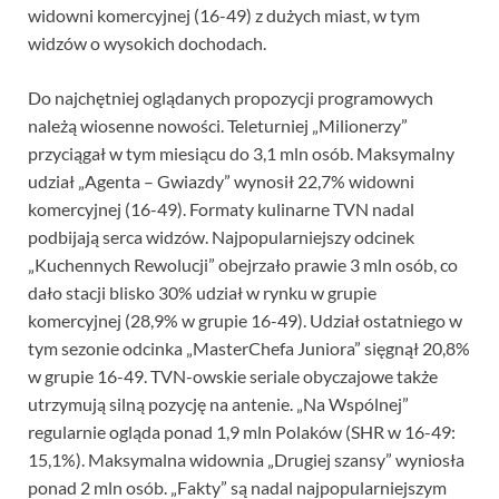
widowni komercyjnej (16-49) z dużych miast, w tym
widzów o wysokich dochodach.
Do najchętniej oglądanych propozycji programowych
należą wiosenne nowości. Teleturniej „Milionerzy”
przyciągał w tym miesiącu do 3,1 mln osób. Maksymalny
udział „Agenta – Gwiazdy” wynosił 22,7% widowni
komercyjnej (16-49). Formaty kulinarne TVN nadal
podbijają serca widzów. Najpopularniejszy odcinek
„Kuchennych Rewolucji” obejrzało prawie 3 mln osób, co
dało stacji blisko 30% udział w rynku w grupie
komercyjnej (28,9% w grupie 16-49). Udział ostatniego w
tym sezonie odcinka „MasterChefa Juniora” sięgnął 20,8%
w grupie 16-49. TVN-owskie seriale obyczajowe także
utrzymują silną pozycję na antenie. „Na Wspólnej”
regularnie ogląda ponad 1,9 mln Polaków (SHR w 16-49:
15,1%). Maksymalna widownia „Drugiej szansy” wyniosła
ponad 2 mln osób. „Fakty” są nadal najpopularniejszym