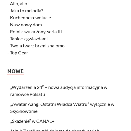
-
Allo, allo!
-
Jaka to melodia?
-
Kuchenne rewolucje
-
Nasz nowy dom
-
Rolnik szuka żony, seria III
-
Taniec z gwiazdami
-
Twoja twarz brzmi znajomo
-
Top Gear
NOWE
„Wydarzenia 24” – nowa audycja informacyjna w
ramówce Polsatu
„Awatar Aang: Ostatni Władca Wiatru” wyłącznie w
SkyShowtime
„Skażenie” w CANAL+
Jakub Zdrójkowski dołącza do obsady serialu