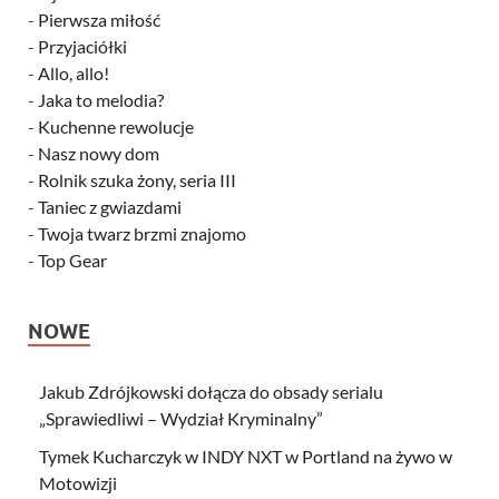
-
Pierwsza miłość
-
Przyjaciółki
-
Allo, allo!
-
Jaka to melodia?
-
Kuchenne rewolucje
-
Nasz nowy dom
-
Rolnik szuka żony, seria III
-
Taniec z gwiazdami
-
Twoja twarz brzmi znajomo
-
Top Gear
NOWE
Jakub Zdrójkowski dołącza do obsady serialu
„Sprawiedliwi – Wydział Kryminalny”
Tymek Kucharczyk w INDY NXT w Portland na żywo w
Motowizji