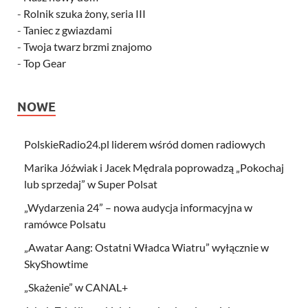
-
Rolnik szuka żony, seria III
-
Taniec z gwiazdami
-
Twoja twarz brzmi znajomo
-
Top Gear
NOWE
PolskieRadio24.pl liderem wśród domen radiowych
Marika Jóźwiak i Jacek Mędrala poprowadzą „Pokochaj
lub sprzedaj” w Super Polsat
„Wydarzenia 24” – nowa audycja informacyjna w
ramówce Polsatu
„Awatar Aang: Ostatni Władca Wiatru” wyłącznie w
SkyShowtime
„Skażenie” w CANAL+