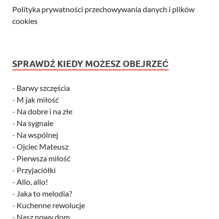
Polityka prywatności przechowywania danych i plików
cookies
SPRAWDŹ KIEDY MOŻESZ OBEJRZEĆ
-
Barwy szczęścia
-
M jak miłość
-
Na dobre i na złe
-
Na sygnale
-
Na wspólnej
-
Ojciec Mateusz
-
Pierwsza miłość
-
Przyjaciółki
-
Allo, allo!
-
Jaka to melodia?
-
Kuchenne rewolucje
-
Nasz nowy dom