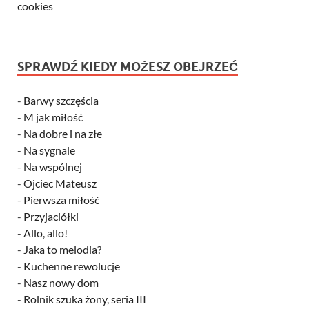
cookies
SPRAWDŹ KIEDY MOŻESZ OBEJRZEĆ
-
Barwy szczęścia
-
M jak miłość
-
Na dobre i na złe
-
Na sygnale
-
Na wspólnej
-
Ojciec Mateusz
-
Pierwsza miłość
-
Przyjaciółki
-
Allo, allo!
-
Jaka to melodia?
-
Kuchenne rewolucje
-
Nasz nowy dom
-
Rolnik szuka żony, seria III