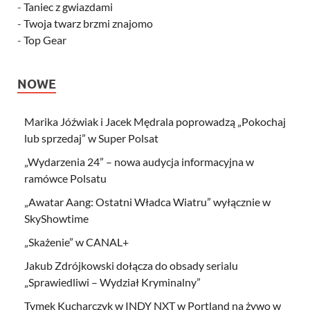
-
Taniec z gwiazdami
-
Twoja twarz brzmi znajomo
-
Top Gear
NOWE
Marika Jóźwiak i Jacek Mędrala poprowadzą „Pokochaj
lub sprzedaj” w Super Polsat
„Wydarzenia 24” – nowa audycja informacyjna w
ramówce Polsatu
„Awatar Aang: Ostatni Władca Wiatru” wyłącznie w
SkyShowtime
„Skażenie” w CANAL+
Jakub Zdrójkowski dołącza do obsady serialu
„Sprawiedliwi – Wydział Kryminalny”
Tymek Kucharczyk w INDY NXT w Portland na żywo w