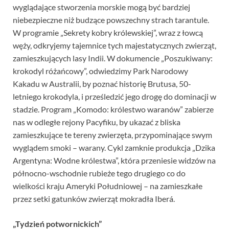
wyglądające stworzenia morskie mogą być bardziej
niebezpieczne niż budzące powszechny strach tarantule.
W programie „Sekrety kobry królewskiej”, wraz z łowcą
węży, odkryjemy tajemnice tych majestatycznych zwierząt,
zamieszkujących lasy Indii. W dokumencie „Poszukiwany:
krokodyl różańcowy”, odwiedzimy Park Narodowy
Kakadu w Australii, by poznać historię Brutusa, 50-
letniego krokodyla, i prześledzić jego drogę do dominacji w
stadzie. Program „Komodo: królestwo waranów” zabierze
nas w odległe rejony Pacyfiku, by ukazać z bliska
zamieszkujące te tereny zwierzęta, przypominające swym
wyglądem smoki – warany. Cykl zamknie produkcja „Dzika
Argentyna: Wodne królestwa”, która przeniesie widzów na
północno-wschodnie rubieże tego drugiego co do
wielkości kraju Ameryki Południowej – na zamieszkałe
przez setki gatunków zwierząt mokradła Iberá.
„Tydzień potwornickich”