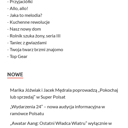
-
Przyjaciółki
-
Allo, allo!
-
Jaka to melodia?
-
Kuchenne rewolucje
-
Nasz nowy dom
-
Rolnik szuka żony, seria III
-
Taniec z gwiazdami
-
Twoja twarz brzmi znajomo
-
Top Gear
NOWE
Marika Jóźwiak i Jacek Mędrala poprowadzą „Pokochaj
lub sprzedaj” w Super Polsat
„Wydarzenia 24” – nowa audycja informacyjna w
ramówce Polsatu
„Awatar Aang: Ostatni Władca Wiatru” wyłącznie w