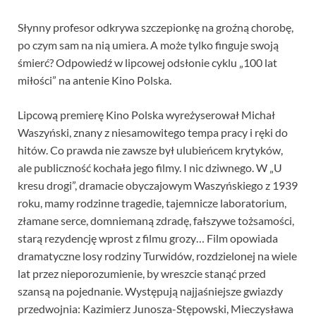
Słynny profesor odkrywa szczepionkę na groźną chorobę,
po czym sam na nią umiera. A może tylko finguje swoją
śmierć? Odpowiedź w lipcowej odsłonie cyklu „100 lat
miłości” na antenie Kino Polska.
Lipcową premierę Kino Polska wyreżyserował Michał
Waszyński, znany z niesamowitego tempa pracy i ręki do
hitów. Co prawda nie zawsze był ulubieńcem krytyków,
ale publiczność kochała jego filmy. I nic dziwnego. W „U
kresu drogi”, dramacie obyczajowym Waszyńskiego z 1939
roku, mamy rodzinne tragedie, tajemnicze laboratorium,
złamane serce, domniemaną zdradę, fałszywe tożsamości,
starą rezydencję wprost z filmu grozy… Film opowiada
dramatyczne losy rodziny Turwidów, rozdzielonej na wiele
lat przez nieporozumienie, by wreszcie stanąć przed
szansą na pojednanie. Występują najjaśniejsze gwiazdy
przedwojnia: Kazimierz Junosza-Stępowski, Mieczysława