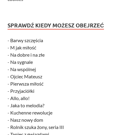
SPRAWDŹ KIEDY MOŻESZ OBEJRZEĆ
-
Barwy szczęścia
-
M jak miłość
-
Na dobre i na złe
-
Na sygnale
-
Na wspólnej
-
Ojciec Mateusz
-
Pierwsza miłość
-
Przyjaciółki
-
Allo, allo!
-
Jaka to melodia?
-
Kuchenne rewolucje
-
Nasz nowy dom
-
Rolnik szuka żony, seria III
-
Taniec z gwiazdami