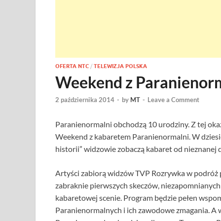
OFERTA NTC
/
TELEWIZJA POLSKA
Weekend z Paranienor
2 października 2014
-
by
MT
-
Leave a Comment
Paranienormalni obchodzą 10 urodziny. Z tej okaz
Weekend z kabaretem Paranienormalni. W dzies
historii” widzowie zobaczą kabaret od nieznanej d
Artyści zabiorą widzów TVP Rozrywka w podróż pr
zabraknie pierwszych skeczów, niezapomnianych 
kabaretowej scenie. Program będzie pełen wspomn
Paranienormalnych i ich zawodowe zmagania. A 