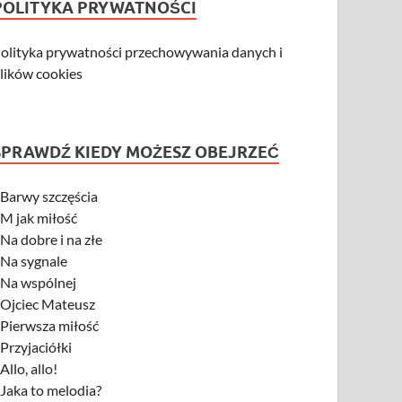
POLITYKA PRYWATNOŚCI
olityka prywatności przechowywania danych i
lików cookies
SPRAWDŹ KIEDY MOŻESZ OBEJRZEĆ
-
Barwy szczęścia
-
M jak miłość
-
Na dobre i na złe
-
Na sygnale
-
Na wspólnej
-
Ojciec Mateusz
-
Pierwsza miłość
-
Przyjaciółki
-
Allo, allo!
-
Jaka to melodia?