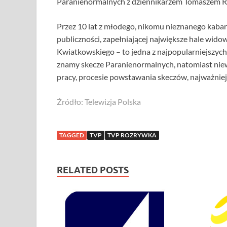
Paranienormalnych z dziennikarzem Tomaszem R
Przez 10 lat z młodego, nikomu nieznanego kabaret
publiczności, zapełniającej największe hale wid
Kwiatkowskiego – to jedna z najpopularniejszyc
znamy skecze Paranienormalnych, natomiast niew
pracy, procesie powstawania skeczów, najważnie
Źródło: Telewizja Polska
TAGGED
TVP
TVP ROZRYWKA
RELATED POSTS