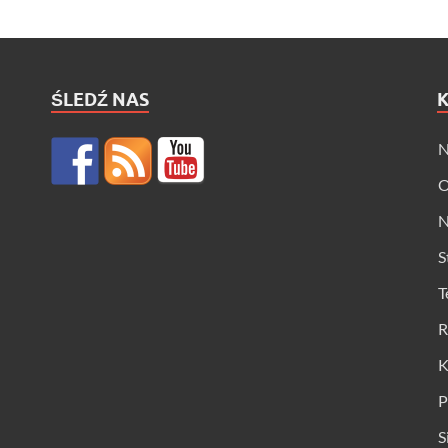
ŚLEDŹ NAS
N
O
N
S
T
R
K
P
S