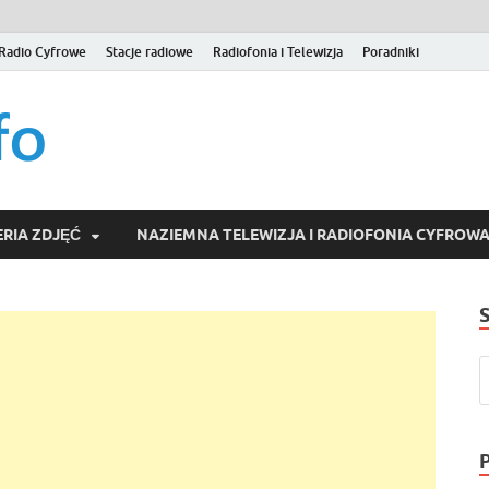
Radio Cyfrowe
Stacje radiowe
Radiofonia i Telewizja
Poradniki
naziemna.info – Telew
Niezależny portal medialny poświęcony Naziemnej Telewizji Cy
serwisom wideo na życzenie (VOD).
Wideo online, VOD
RIA ZDJĘĆ
NAZIEMNA TELEWIZJA I RADIOFONIA CYFROW