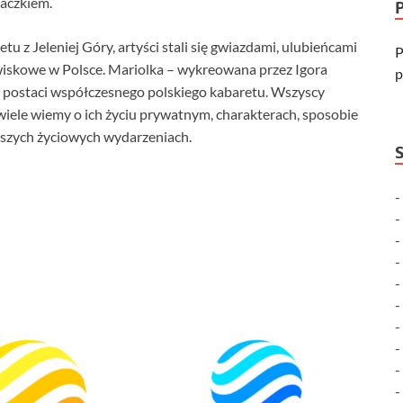
aczkiem.
u z Jeleniej Góry, artyści stali się gwiazdami, ulubieńcami
P
owiskowe w Polsce. Mariolka – wykreowana przez Igora
p
h postaci współczesnego polskiego kabaretu. Wszyscy
iele wiemy o ich życiu prywatnym, charakterach, sposobie
jszych życiowych wydarzeniach.