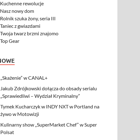
-
Kuchenne rewolucje
-
Nasz nowy dom
-
Rolnik szuka żony, seria III
-
Taniec z gwiazdami
-
Twoja twarz brzmi znajomo
-
Top Gear
NOWE
„Skażenie” w CANAL+
Jakub Zdrójkowski dołącza do obsady serialu
„Sprawiedliwi – Wydział Kryminalny”
Tymek Kucharczyk w INDY NXT w Portland na
żywo w Motowizji
Kulinarny show „SuperMarket Chef” w Super
Polsat