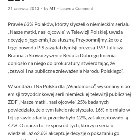
21 czerwca 2013
-
by
MT
-
Leave a Comment
Prawie 63% Polaków, którzy słyszeli o niemieckim serialu
„Nasze matki, nasi ojcowie” w Telewizji Polskiej, uważa
decyzję o jego emisji za słuszną. Przypomnijmy, że to z
tego powodu PiS zażądał dymisji prezesa TVP Juliusza
Brauna, a Stowarzyszenie Reduta Dobrego Imienia
doniosło na niego do prokuratury, stwierdzając, że
„zezwolił na publiczne znieważenia Narodu Polskiego”.
W sondażu TNS Polska dla „Wiadomości”, wykonanym po
emisji trzyodcinkowej serii niemieckiej telewizji publicznej
ZDF „Nasze matki, nasi ojcowie” 25% badanych
powiedziało, że o tym fakcie nie słyszało, 16% nie miało w
tej sprawie zdania, przeciw było 12%, zaś akceptowało ją
47%. Oznacza to, że spośród tych, którzy o serialu
wiedzieli, aż 62,6% akceptuje decyzję o pokazaniu go