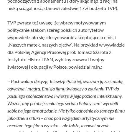
pochodzących z abonamentu (który skądinąd, z racji na
niską ściągalność, stanowi zaledwie 17% budżetu TVP).
TVP zwraca też uwagę, że wbrew motywowanym
politycznie atakom szereg polskich autorytetów
wypowiedziało się zdecydowanie akceptująco o emisji
„Naszych matek, naszych ojców”. Na przykład w wywiadzie
dla Polskiej Agencji Prasowej prof. Tomasz Szarota z
Instytutu Historii PAN, wybitny znawca II wojny
światowej i okupacji w Polsce, powiedział m.in.:
–
Pochwalam decyzję Telewizji Polskiej; uważam ją za śmiałą,
odważną i mądrą. Emisja filmu świadczy o zaufaniu TVP do
polskiego społeczeństwa i wierze w jego poziom intelektualny.
Ważne, aby po obejrzeniu tego serialu Polacy sami wyrobili
sobie na jego temat zdanie. Nie tylko odnośnie do samego filmu
jako dzieła sztuki – choć pod względem artystycznym nie
oceniam tego filmu wysoko – ale także, a nawet przede