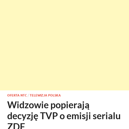
OFERTA NTC
/
TELEWIZJA POLSKA
Widzowie popierają
decyzję TVP o emisji serialu
ZDF