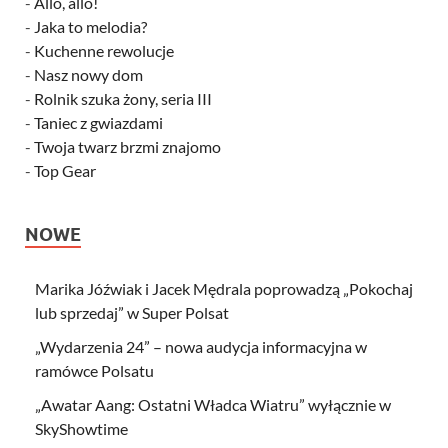
-
Allo, allo!
-
Jaka to melodia?
-
Kuchenne rewolucje
-
Nasz nowy dom
-
Rolnik szuka żony, seria III
-
Taniec z gwiazdami
-
Twoja twarz brzmi znajomo
-
Top Gear
NOWE
Marika Jóźwiak i Jacek Mędrala poprowadzą „Pokochaj
lub sprzedaj” w Super Polsat
„Wydarzenia 24” – nowa audycja informacyjna w
ramówce Polsatu
„Awatar Aang: Ostatni Władca Wiatru” wyłącznie w
SkyShowtime