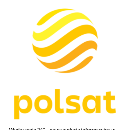
„Wydarzenia 24” – nowa audycja informacyjna w