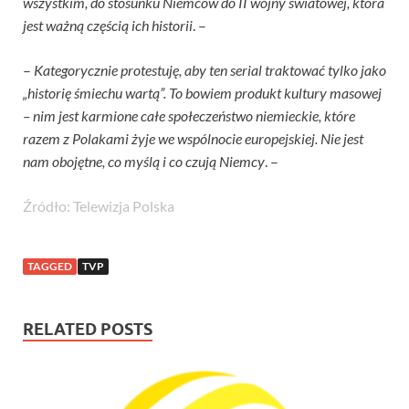
wszystkim, do stosunku Niemców do II wojny światowej, która
jest ważną częścią ich historii
. –
–
Kategorycznie protestuję, aby ten serial traktować tylko jako
„historię śmiechu wartą”. To bowiem produkt kultury masowej
– nim jest karmione całe społeczeństwo niemieckie, które
razem z Polakami żyje we wspólnocie europejskiej. Nie jest
nam obojętne, co myślą i co czują Niemcy
. –
Źródło: Telewizja Polska
TAGGED
TVP
RELATED POSTS