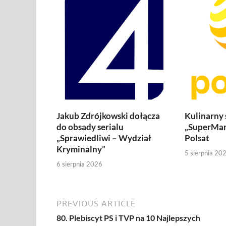
Jakub Zdrójkowski dołącza
Kulinarny
do obsady serialu
„SuperMar
„Sprawiedliwi – Wydział
Polsat
Kryminalny”
5 sierpnia 20
6 sierpnia 2026
PREVIOUS ARTICLE
80. Plebiscyt PS i TVP na 10 Najlepszych