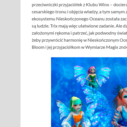
przeciwniczki przyjaciółek z Klubu Winx – docie
cesarskiego tronu i objęcia władzy, a tym sam
ekosystemu Nieskończonego Oceanu została zach
są ludzie. Trix mają więc ułatwione zadanie. Ale d
założonymi rękoma i patrzeć, jak podwodny świat 
żeby przywrócić harmonię w Nieskończonym Ocean
Bloom i jej przyjaciółkom w Wymiarze Magix znów