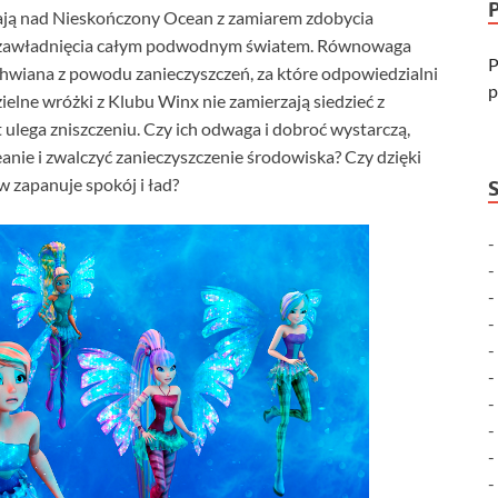
rają nad Nieskończony Ocean z zamiarem zdobycia
ym zawładnięcia całym podwodnym światem. Równowaga
P
wiana z powodu zanieczyszczeń, za które odpowiedzialni
p
zielne wróżki z Klubu Winx nie zamierzają siedzieć z
ulega zniszczeniu. Czy ich odwaga i dobroć wystarczą,
ie i zwalczyć zanieczyszczenie środowiska? Czy dzięki
 zapanuje spokój i ład?