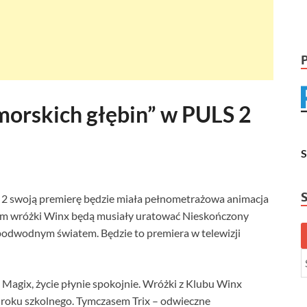
morskich głębin” w PULS 2
S 2 swoją premierę będzie miała pełnometrażowa animacja
zem wróżki Winx będą musiały uratować Nieskończony
 podwodnym światem. Będzie to premiera w telewizji
 Magix, życie płynie spokojnie. Wróżki z Klubu Winx
 roku szkolnego. Tymczasem Trix – odwieczne