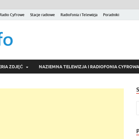
Radio Cyfrowe
Stacje radiowe
Radiofonia i Telewizja
Poradniki
naziemna.info – Telew
Niezależny portal medialny poświęcony Naziemnej Telewizji Cy
serwisom wideo na życzenie (VOD).
Wideo online, VOD
RIA ZDJĘĆ
NAZIEMNA TELEWIZJA I RADIOFONIA CYFROW