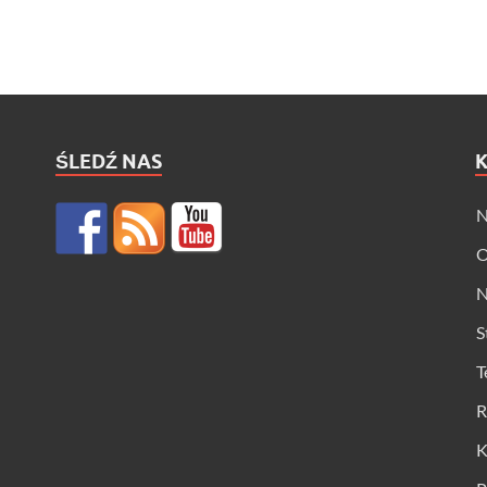
ŚLEDŹ NAS
N
O
N
S
T
R
K