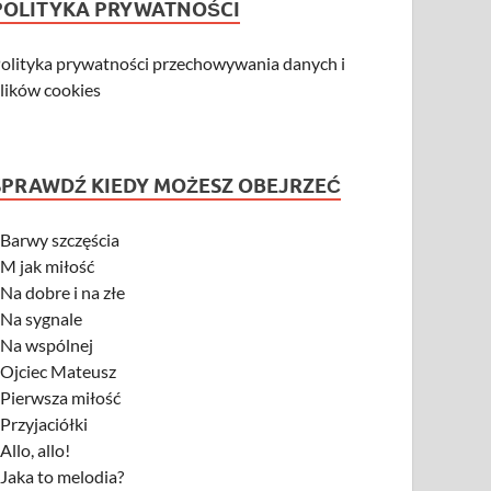
POLITYKA PRYWATNOŚCI
olityka prywatności przechowywania danych i
lików cookies
SPRAWDŹ KIEDY MOŻESZ OBEJRZEĆ
-
Barwy szczęścia
-
M jak miłość
-
Na dobre i na złe
-
Na sygnale
-
Na wspólnej
-
Ojciec Mateusz
-
Pierwsza miłość
-
Przyjaciółki
-
Allo, allo!
-
Jaka to melodia?