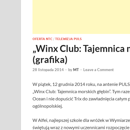
OFERTA NTC
/
TELEWIZJA PULS
„Winx Club: Tajemnica 
(grafika)
28 listopada 2014
-
by
MT
-
Leave a Comment
W piątek, 12 grudnia 2014 roku, na antenie PUL
„Winx Club: Tajemnica morskich głębin”. Tym ra
Ocean i nie dopuścić Trix do zawładnięcia całym
ogólnopolskiej.
W Alfei, najlepszej szkole dla wróżek w Wymiarze
świętują wraz z nowymi uczennicami rozpoczęcie