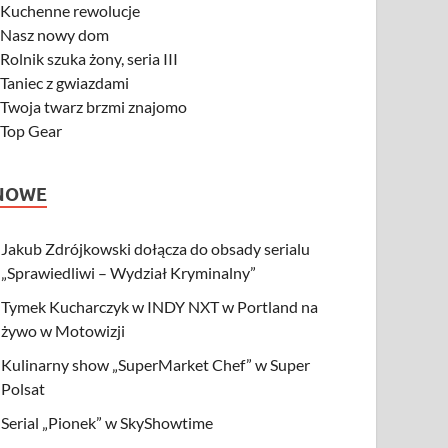
-
Kuchenne rewolucje
-
Nasz nowy dom
-
Rolnik szuka żony, seria III
-
Taniec z gwiazdami
-
Twoja twarz brzmi znajomo
-
Top Gear
NOWE
Jakub Zdrójkowski dołącza do obsady serialu
„Sprawiedliwi – Wydział Kryminalny”
Tymek Kucharczyk w INDY NXT w Portland na
żywo w Motowizji
Kulinarny show „SuperMarket Chef” w Super
Polsat
Serial „Pionek” w SkyShowtime