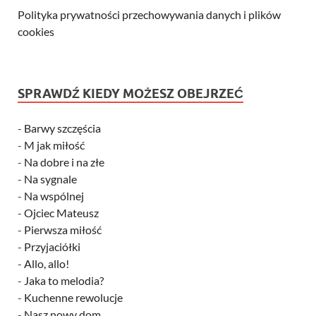
Polityka prywatności przechowywania danych i plików
cookies
SPRAWDŹ KIEDY MOŻESZ OBEJRZEĆ
-
Barwy szczęścia
-
M jak miłość
-
Na dobre i na złe
-
Na sygnale
-
Na wspólnej
-
Ojciec Mateusz
-
Pierwsza miłość
-
Przyjaciółki
-
Allo, allo!
-
Jaka to melodia?
-
Kuchenne rewolucje
-
Nasz nowy dom