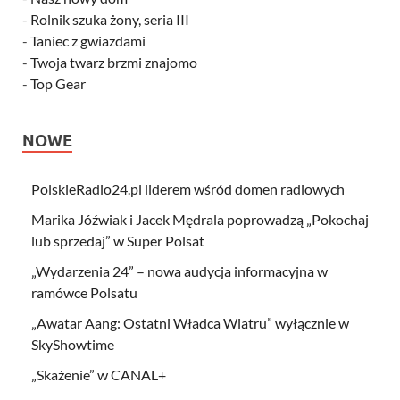
-
Rolnik szuka żony, seria III
-
Taniec z gwiazdami
-
Twoja twarz brzmi znajomo
-
Top Gear
NOWE
PolskieRadio24.pl liderem wśród domen radiowych
Marika Jóźwiak i Jacek Mędrala poprowadzą „Pokochaj
lub sprzedaj” w Super Polsat
„Wydarzenia 24” – nowa audycja informacyjna w
ramówce Polsatu
„Awatar Aang: Ostatni Władca Wiatru” wyłącznie w
SkyShowtime
„Skażenie” w CANAL+