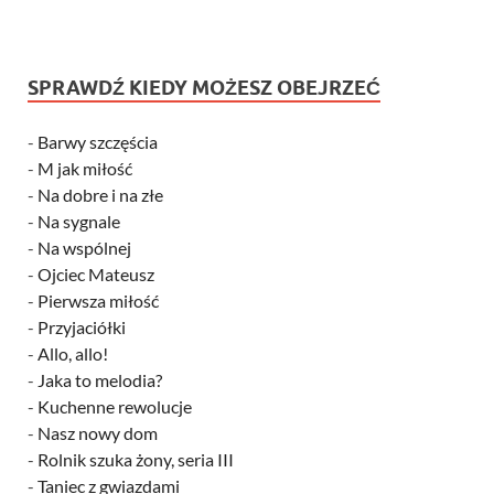
SPRAWDŹ KIEDY MOŻESZ OBEJRZEĆ
-
Barwy szczęścia
-
M jak miłość
-
Na dobre i na złe
-
Na sygnale
-
Na wspólnej
-
Ojciec Mateusz
-
Pierwsza miłość
-
Przyjaciółki
-
Allo, allo!
-
Jaka to melodia?
-
Kuchenne rewolucje
-
Nasz nowy dom
-
Rolnik szuka żony, seria III
-
Taniec z gwiazdami