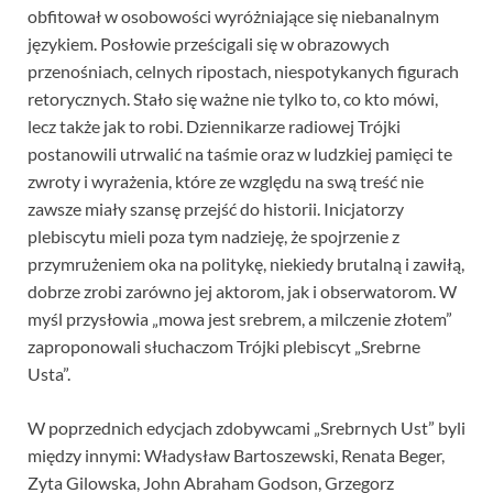
obfitował w osobowości wyróżniające się niebanalnym
językiem. Posłowie prześcigali się w obrazowych
przenośniach, celnych ripostach, niespotykanych figurach
retorycznych. Stało się ważne nie tylko to, co kto mówi,
lecz także jak to robi. Dziennikarze radiowej Trójki
postanowili utrwalić na taśmie oraz w ludzkiej pamięci te
zwroty i wyrażenia, które ze względu na swą treść nie
zawsze miały szansę przejść do historii. Inicjatorzy
plebiscytu mieli poza tym nadzieję, że spojrzenie z
przymrużeniem oka na politykę, niekiedy brutalną i zawiłą,
dobrze zrobi zarówno jej aktorom, jak i obserwatorom. W
myśl przysłowia „mowa jest srebrem, a milczenie złotem”
zaproponowali słuchaczom Trójki plebiscyt „Srebrne
Usta”.
W poprzednich edycjach zdobywcami „Srebrnych Ust” byli
między innymi: Władysław Bartoszewski, Renata Beger,
Zyta Gilowska, John Abraham Godson, Grzegorz