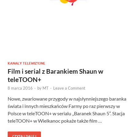
KANAŁY TELEWIZYJNE
Film i serial z Barankiem Shaun w
teleTOON+
8 marca 2016
-
by
MT
-
Leave a Comment
Nowe, zwariowane przygody w najsłynniejszego baranka
świata i innych mieszkańców Farmy po raz pierwszy w
Polsce w teleTOON+ w serialu „Baranek Shaun 5”. Stacja
teleTOON+ w Wielkanoc pokaże także film …
CZYTAJ DALEJ