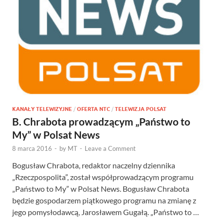
KANAŁY TELEWIZYJNE
/
OFERTA NTC
/
TELEWIZJA POLSAT
B. Chrabota prowadzącym „Państwo to
My” w Polsat News
8 marca 2016
-
by
MT
-
Leave a Comment
Bogusław Chrabota, redaktor naczelny dziennika
„Rzeczpospolita”, został współprowadzącym programu
„Państwo to My” w Polsat News. Bogusław Chrabota
będzie gospodarzem piątkowego programu na zmianę z
jego pomysłodawcą, Jarosławem Gugałą. „Państwo to …