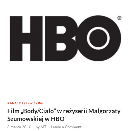
KANAŁY TELEWIZYJNE
Film „Body/Ciało” w reżyserii Małgorzaty
Szumowskiej w HBO
8 marca 2016
-
by
MT
-
Leave a Comment