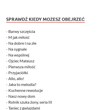
SPRAWDŹ KIEDY MOŻESZ OBEJRZEĆ
-
Barwy szczęścia
-
M jak miłość
-
Na dobre i na złe
-
Na sygnale
-
Na wspólnej
-
Ojciec Mateusz
-
Pierwsza miłość
-
Przyjaciółki
-
Allo, allo!
-
Jaka to melodia?
-
Kuchenne rewolucje
-
Nasz nowy dom
-
Rolnik szuka żony, seria III
-
Taniec z gwiazdami