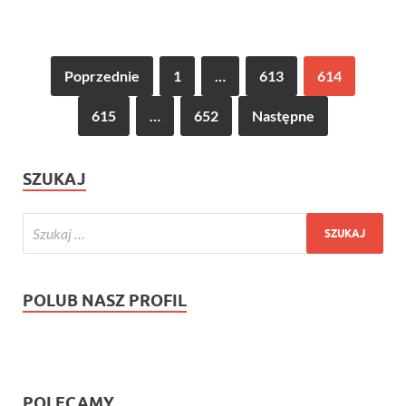
Poprzednie
1
…
613
614
615
…
652
Następne
SZUKAJ
POLUB NASZ PROFIL
POLECAMY