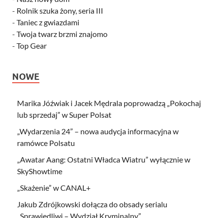
-
Rolnik szuka żony, seria III
-
Taniec z gwiazdami
-
Twoja twarz brzmi znajomo
-
Top Gear
NOWE
Marika Jóźwiak i Jacek Mędrala poprowadzą „Pokochaj
lub sprzedaj” w Super Polsat
„Wydarzenia 24” – nowa audycja informacyjna w
ramówce Polsatu
„Awatar Aang: Ostatni Władca Wiatru” wyłącznie w
SkyShowtime
„Skażenie” w CANAL+
Jakub Zdrójkowski dołącza do obsady serialu
„Sprawiedliwi – Wydział Kryminalny”