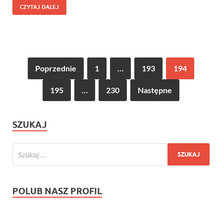
CZYTAJ DALEJ
Poprzednie
1
…
193
194
195
…
230
Następne
SZUKAJ
POLUB NASZ PROFIL