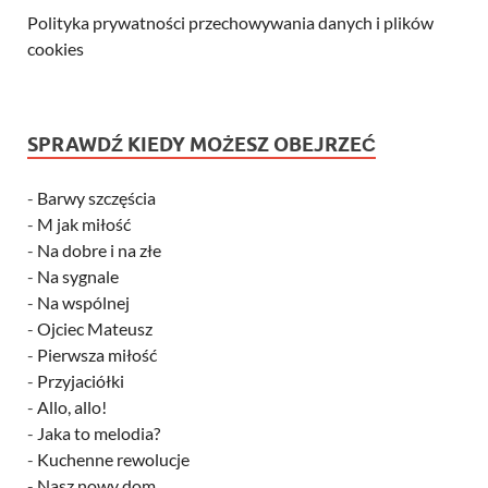
Polityka prywatności przechowywania danych i plików
cookies
SPRAWDŹ KIEDY MOŻESZ OBEJRZEĆ
-
Barwy szczęścia
-
M jak miłość
-
Na dobre i na złe
-
Na sygnale
-
Na wspólnej
-
Ojciec Mateusz
-
Pierwsza miłość
-
Przyjaciółki
-
Allo, allo!
-
Jaka to melodia?
-
Kuchenne rewolucje
-
Nasz nowy dom