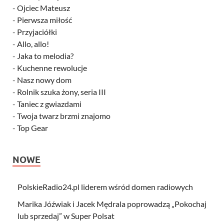
-
Ojciec Mateusz
-
Pierwsza miłość
-
Przyjaciółki
-
Allo, allo!
-
Jaka to melodia?
-
Kuchenne rewolucje
-
Nasz nowy dom
-
Rolnik szuka żony, seria III
-
Taniec z gwiazdami
-
Twoja twarz brzmi znajomo
-
Top Gear
NOWE
PolskieRadio24.pl liderem wśród domen radiowych
Marika Jóźwiak i Jacek Mędrala poprowadzą „Pokochaj
lub sprzedaj” w Super Polsat