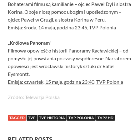
Bohaterami filmu są kamilianie – ojciec Paweł Dyl i siostra
Korina. Oboje niosą pomoc ubogim i upośledzonym –
ojciec Paweł w Gruzji, a siostra Korina w Peru.
Emisja: środa, 14 maja, godzina 23:45, TVP Polonia
„Królowa Panoram”
Filmowa opowieść o historii Panoramy Racławickiej – od
pomysłu jej powstania po czasy współczesne. Narratorem
opowieści jest wrocławski historyk sztuki dr Rafał
Eysmontt.
Emisja: czwartek, 15 maja, godzina 23:40, TVP Polonia
Źródło: Telewizja Polska
TAGGED
TVP
TVP HISTORIA
TVP POLONIA
TVP2 HD
RELATED POSTS