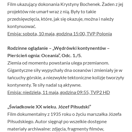
Film ukazujący dokonania Krystyny Bochenek. Żaden z jej
projektów nie umarł wraz z nią. Były to takie
przedsięwzięcia, które, jak się okazuje, można i należy
kontynuować.
Emisja: sobota, 10 maja, godzina 15:00, TVP Polonia
Rodzinne oglądanie – „Wędrówki kontynentów –
Pierścień ognia: Oceania”, Odc. 1./5.
Ziemia od momentu powstania ulega przemianom.
Gigantyczne siły wypychały dna oceanów i zmieniały je w
łańcuchy górskie, a niezwykłe tektoniczne kolizje tworzyły
kontynenty. Te siły nadal są aktywne.
Emisja: niedziela, 11 maja, godzina 09:55, TVP2 HD
„Świadkowie XX wieku. Józef Piłsudski”
Film dokumentalny z 1935 roku o życiu marszałka Józefa
Piłsudskiego. Autor sięgnął po wszelkie dostępne
materiały archiwalne: zdjęcia, fragmenty filmów,