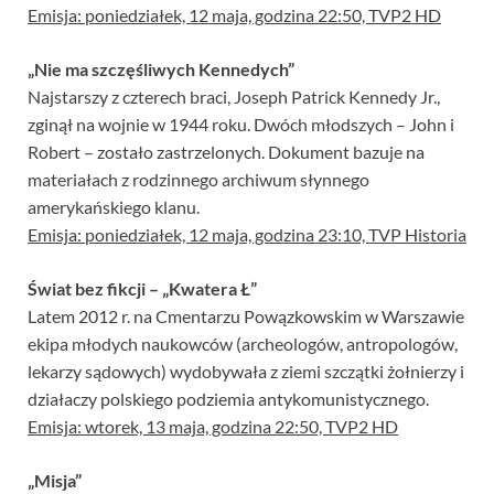
Emisja: poniedziałek, 12 maja, godzina 22:50, TVP2 HD
„Nie ma szczęśliwych Kennedych”
Najstarszy z czterech braci, Joseph Patrick Kennedy Jr.,
zginął na wojnie w 1944 roku. Dwóch młodszych – John i
Robert – zostało zastrzelonych. Dokument bazuje na
materiałach z rodzinnego archiwum słynnego
amerykańskiego klanu.
Emisja: poniedziałek, 12 maja, godzina 23:10, TVP Historia
Świat bez fikcji – „Kwatera Ł”
Latem 2012 r. na Cmentarzu Powązkowskim w Warszawie
ekipa młodych naukowców (archeologów, antropologów,
lekarzy sądowych) wydobywała z ziemi szczątki żołnierzy i
działaczy polskiego podziemia antykomunistycznego.
Emisja: wtorek, 13 maja, godzina 22:50, TVP2 HD
„Misja”