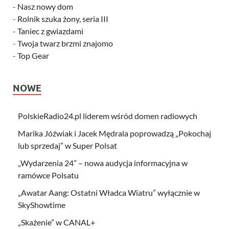
-
Nasz nowy dom
-
Rolnik szuka żony, seria III
-
Taniec z gwiazdami
-
Twoja twarz brzmi znajomo
-
Top Gear
NOWE
PolskieRadio24.pl liderem wśród domen radiowych
Marika Jóźwiak i Jacek Mędrala poprowadzą „Pokochaj
lub sprzedaj” w Super Polsat
„Wydarzenia 24” – nowa audycja informacyjna w
ramówce Polsatu
„Awatar Aang: Ostatni Władca Wiatru” wyłącznie w
SkyShowtime
„Skażenie” w CANAL+