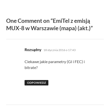
One Comment on “EmiTel z emisją
MUX-8 w Warszawie (mapa) (akt.)”
pisze:
Rozsądny
18 stycznia 2016 o 17:43
Ciekawe jakie parametry (GI i FEC) i
bitrate?
ODPOWIEDZ