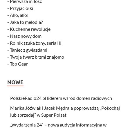
-
Pierwsza miłość
-
Przyjaciółki
-
Allo, allo!
-
Jaka to melodia?
-
Kuchenne rewolucje
-
Nasz nowy dom
-
Rolnik szuka żony, seria III
-
Taniec z gwiazdami
-
Twoja twarz brzmi znajomo
-
Top Gear
NOWE
PolskieRadio24.pl liderem wśród domen radiowych
Marika Jóźwiak i Jacek Mędrala poprowadzą „Pokochaj
lub sprzedaj” w Super Polsat
„Wydarzenia 24” – nowa audycja informacyjna w