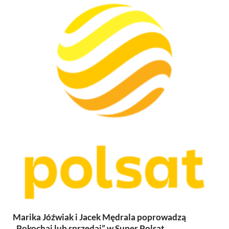
Marika Jóźwiak i Jacek Mędrala poprowadzą
„Pokochaj lub sprzedaj” w Super Polsat