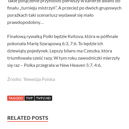
Takie połączenie przyniosło pierwszy w karierze awans do
finału „turnieju mistrzyń”. A przecież po dwóch grupowych
porażkach taki scenariusz wydawał się mało
prawdopodobny…
Finałową rywalką Polki będzie Kvitova, która w półfinale
pokonała Marię Szarapową 6:3, 7:6. To będzie ich
dziewiąty pojedynek. Lepszy bilans ma Czeszka, która
triumfowała sześć razy. W tym roku zawodniczki mierzyły
się raz – Polka przegrała w New Heaven 5:7, 4:6.
Źródło: Telewizja Polska
TAGGED
TVP
TVP2 HD
RELATED POSTS