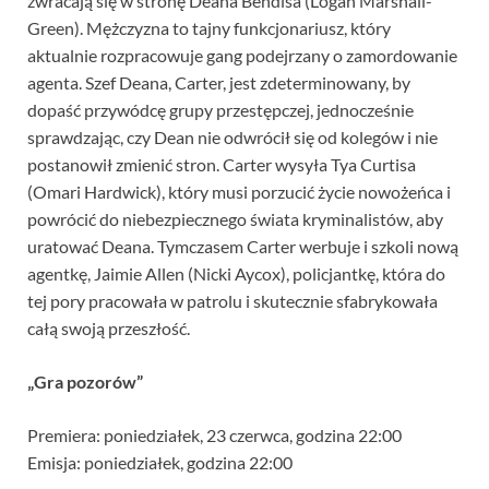
zwracają się w stronę Deana Bendisa (Logan Marshall-
Green). Mężczyzna to tajny funkcjonariusz, który
aktualnie rozpracowuje gang podejrzany o zamordowanie
agenta. Szef Deana, Carter, jest zdeterminowany, by
dopaść przywódcę grupy przestępczej, jednocześnie
sprawdzając, czy Dean nie odwrócił się od kolegów i nie
postanowił zmienić stron. Carter wysyła Tya Curtisa
(Omari Hardwick), który musi porzucić życie nowożeńca i
powrócić do niebezpiecznego świata kryminalistów, aby
uratować Deana. Tymczasem Carter werbuje i szkoli nową
agentkę, Jaimie Allen (Nicki Aycox), policjantkę, która do
tej pory pracowała w patrolu i skutecznie sfabrykowała
całą swoją przeszłość.
„Gra pozorów”
Premiera: poniedziałek, 23 czerwca, godzina 22:00
Emisja: poniedziałek, godzina 22:00