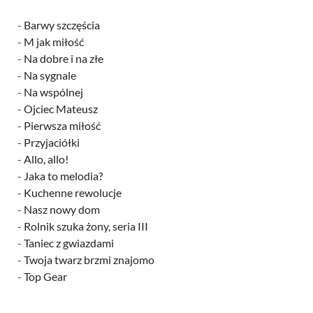
-
Barwy szczęścia
-
M jak miłość
-
Na dobre i na złe
-
Na sygnale
-
Na wspólnej
-
Ojciec Mateusz
-
Pierwsza miłość
-
Przyjaciółki
-
Allo, allo!
-
Jaka to melodia?
-
Kuchenne rewolucje
-
Nasz nowy dom
-
Rolnik szuka żony, seria III
-
Taniec z gwiazdami
-
Twoja twarz brzmi znajomo
-
Top Gear