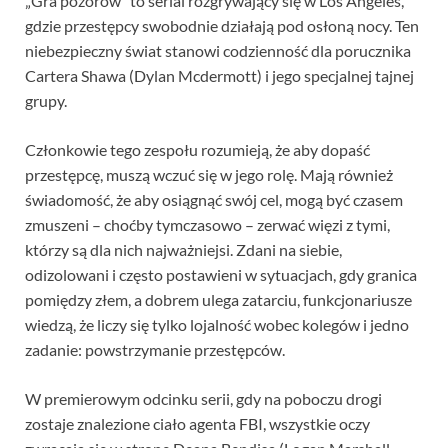
„Gra pozorów” to serial rozgrywający się w Los Angeles,
gdzie przestępcy swobodnie działają pod osłoną nocy. Ten
niebezpieczny świat stanowi codzienność dla porucznika
Cartera Shawa (Dylan Mcdermott) i jego specjalnej tajnej
grupy.
Członkowie tego zespołu rozumieją, że aby dopaść
przestępcę, muszą wczuć się w jego rolę. Mają również
świadomość, że aby osiągnąć swój cel, mogą być czasem
zmuszeni – choćby tymczasowo – zerwać więzi z tymi,
którzy są dla nich najważniejsi. Zdani na siebie,
odizolowani i często postawieni w sytuacjach, gdy granica
pomiędzy złem, a dobrem ulega zatarciu, funkcjonariusze
wiedzą, że liczy się tylko lojalność wobec kolegów i jedno
zadanie: powstrzymanie przestępców.
W premierowym odcinku serii, gdy na poboczu drogi
zostaje znalezione ciało agenta FBI, wszystkie oczy