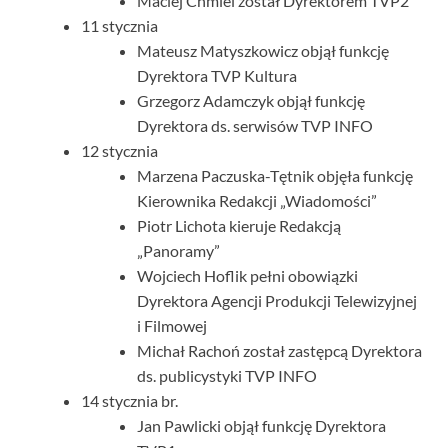
Maciej Chmiel został Dyrektorem TVP2
11 stycznia
Mateusz Matyszkowicz objął funkcję
Dyrektora TVP Kultura
Grzegorz Adamczyk objął funkcję
Dyrektora ds. serwisów TVP INFO
12 stycznia
Marzena Paczuska-Tętnik objęła funkcję
Kierownika Redakcji „Wiadomości”
Piotr Lichota kieruje Redakcją
„Panoramy”
Wojciech Hoflik pełni obowiązki
Dyrektora Agencji Produkcji Telewizyjnej
i Filmowej
Michał Rachoń został zastępcą Dyrektora
ds. publicystyki TVP INFO
14 stycznia br.
Jan Pawlicki objął funkcję Dyrektora