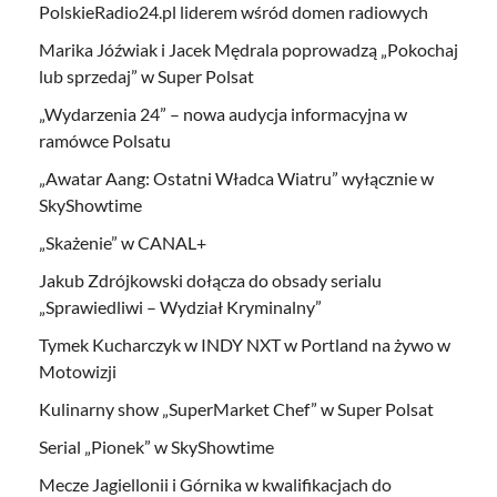
PolskieRadio24.pl liderem wśród domen radiowych
Marika Jóźwiak i Jacek Mędrala poprowadzą „Pokochaj
lub sprzedaj” w Super Polsat
„Wydarzenia 24” – nowa audycja informacyjna w
ramówce Polsatu
„Awatar Aang: Ostatni Władca Wiatru” wyłącznie w
SkyShowtime
„Skażenie” w CANAL+
Jakub Zdrójkowski dołącza do obsady serialu
„Sprawiedliwi – Wydział Kryminalny”
Tymek Kucharczyk w INDY NXT w Portland na żywo w
Motowizji
Kulinarny show „SuperMarket Chef” w Super Polsat
Serial „Pionek” w SkyShowtime
Mecze Jagiellonii i Górnika w kwalifikacjach do