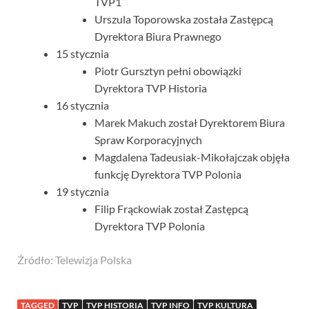
TVP1
Urszula Toporowska została Zastępcą
Dyrektora Biura Prawnego
15 stycznia
Piotr Gursztyn pełni obowiązki
Dyrektora TVP Historia
16 stycznia
Marek Makuch został Dyrektorem Biura
Spraw Korporacyjnych
Magdalena Tadeusiak-Mikołajczak objęła
funkcję Dyrektora TVP Polonia
19 stycznia
Filip Frąckowiak został Zastępcą
Dyrektora TVP Polonia
Źródło: Telewizja Polska
TAGGED
TVP
TVP HISTORIA
TVP INFO
TVP KULTURA