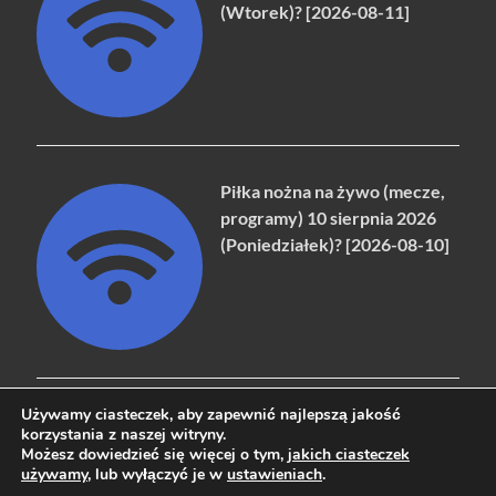
(Wtorek)? [2026-08-11]
Piłka nożna na żywo (mecze,
programy) 10 sierpnia 2026
(Poniedziałek)? [2026-08-10]
Używamy ciasteczek, aby zapewnić najlepszą jakość
korzystania z naszej witryny.
Możesz dowiedzieć się więcej o tym,
jakich ciasteczek
Copyright © 2026
naziemna.info - Telewizja cyfrowa, Radio,
używamy
, lub wyłączyć je w
ustawieniach
.
Wideo online, VOD
.