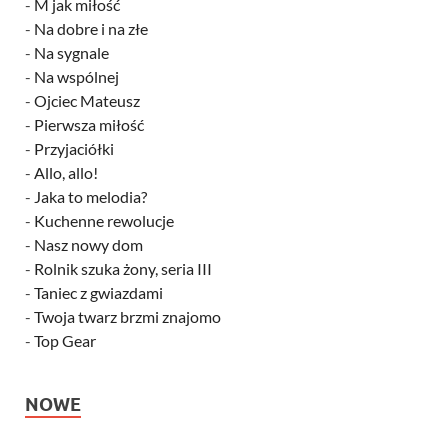
-
M jak miłość
-
Na dobre i na złe
-
Na sygnale
-
Na wspólnej
-
Ojciec Mateusz
-
Pierwsza miłość
-
Przyjaciółki
-
Allo, allo!
-
Jaka to melodia?
-
Kuchenne rewolucje
-
Nasz nowy dom
-
Rolnik szuka żony, seria III
-
Taniec z gwiazdami
-
Twoja twarz brzmi znajomo
-
Top Gear
NOWE