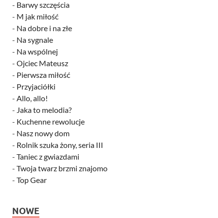
-
Barwy szczęścia
-
M jak miłość
-
Na dobre i na złe
-
Na sygnale
-
Na wspólnej
-
Ojciec Mateusz
-
Pierwsza miłość
-
Przyjaciółki
-
Allo, allo!
-
Jaka to melodia?
-
Kuchenne rewolucje
-
Nasz nowy dom
-
Rolnik szuka żony, seria III
-
Taniec z gwiazdami
-
Twoja twarz brzmi znajomo
-
Top Gear
NOWE