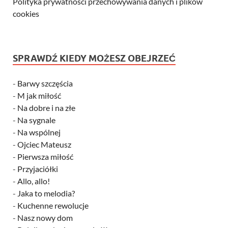
Polityka prywatności przechowywania danych i plików
cookies
SPRAWDŹ KIEDY MOŻESZ OBEJRZEĆ
-
Barwy szczęścia
-
M jak miłość
-
Na dobre i na złe
-
Na sygnale
-
Na wspólnej
-
Ojciec Mateusz
-
Pierwsza miłość
-
Przyjaciółki
-
Allo, allo!
-
Jaka to melodia?
-
Kuchenne rewolucje
-
Nasz nowy dom