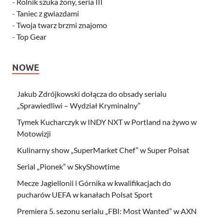
-
Rolnik szuka żony, seria III
-
Taniec z gwiazdami
-
Twoja twarz brzmi znajomo
-
Top Gear
NOWE
Jakub Zdrójkowski dołącza do obsady serialu
„Sprawiedliwi – Wydział Kryminalny”
Tymek Kucharczyk w INDY NXT w Portland na żywo w
Motowizji
Kulinarny show „SuperMarket Chef” w Super Polsat
Serial „Pionek” w SkyShowtime
Mecze Jagiellonii i Górnika w kwalifikacjach do
pucharów UEFA w kanałach Polsat Sport
Premiera 5. sezonu serialu „FBI: Most Wanted” w AXN