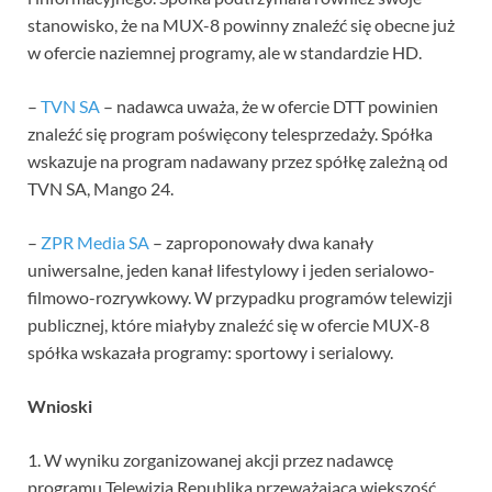
stanowisko, że na MUX-8 powinny znaleźć się obecne już
w ofercie naziemnej programy, ale w standardzie HD.
–
TVN SA
– nadawca uważa, że w ofercie DTT powinien
znaleźć się program poświęcony telesprzedaży. Spółka
wskazuje na program nadawany przez spółkę zależną od
TVN SA, Mango 24.
–
ZPR Media SA
– zaproponowały dwa kanały
uniwersalne, jeden kanał lifestylowy i jeden serialowo-
filmowo-rozrywkowy. W przypadku programów telewizji
publicznej, które miałyby znaleźć się w ofercie MUX-8
spółka wskazała programy: sportowy i serialowy.
Wnioski
1. W wyniku zorganizowanej akcji przez nadawcę
programu Telewizja Republika przeważająca większość