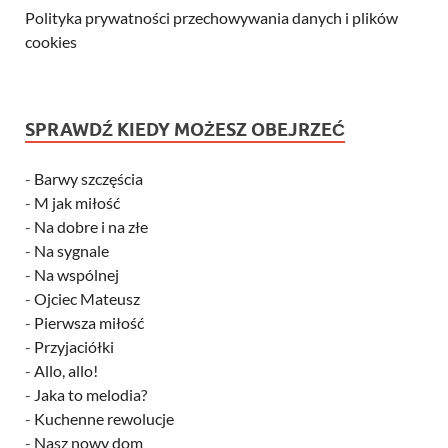
Polityka prywatności przechowywania danych i plików
cookies
SPRAWDŹ KIEDY MOŻESZ OBEJRZEĆ
-
Barwy szczęścia
-
M jak miłość
-
Na dobre i na złe
-
Na sygnale
-
Na wspólnej
-
Ojciec Mateusz
-
Pierwsza miłość
-
Przyjaciółki
-
Allo, allo!
-
Jaka to melodia?
-
Kuchenne rewolucje
-
Nasz nowy dom