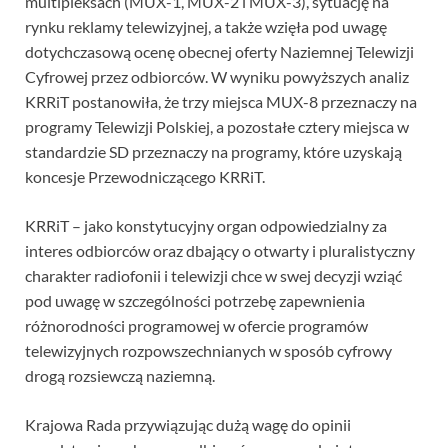
multipleksach (MUX-1, MUX-2 i MUX-3), sytuację na
rynku reklamy telewizyjnej, a także wzięła pod uwagę
dotychczasową ocenę obecnej oferty Naziemnej Telewizji
Cyfrowej przez odbiorców. W wyniku powyższych analiz
KRRiT postanowiła, że trzy miejsca MUX-8 przeznaczy na
programy Telewizji Polskiej, a pozostałe cztery miejsca w
standardzie SD przeznaczy na programy, które uzyskają
koncesje Przewodniczącego KRRiT.
KRRiT – jako konstytucyjny organ odpowiedzialny za
interes odbiorców oraz dbający o otwarty i pluralistyczny
charakter radiofonii i telewizji chce w swej decyzji wziąć
pod uwagę w szczególności potrzebę zapewnienia
różnorodności programowej w ofercie programów
telewizyjnych rozpowszechnianych w sposób cyfrowy
drogą rozsiewczą naziemną.
Krajowa Rada przywiązując dużą wagę do opinii