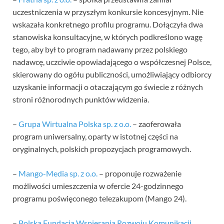
uczestniczenia w przyszłym konkursie koncesyjnym. Nie
wskazała konkretnego profilu programu. Dołączyła dwa
stanowiska konsultacyjne, w których podkreślono wagę
tego, aby był to program nadawany przez polskiego
nadawcę, uczciwie opowiadającego o współczesnej Polsce,
skierowany do ogółu publiczności, umożliwiający odbiorcy
uzyskanie informacji o otaczającym go świecie z różnych
stroni różnorodnych punktów widzenia.
–
Grupa Wirtualna Polska sp. z o.o.
– zaoferowała
program uniwersalny, oparty w istotnej części na
oryginalnych, polskich propozycjach programowych.
–
Mango-Media sp. z o.o.
– proponuje rozważenie
możliwości umieszczenia w ofercie 24-godzinnego
programu poświęconego telezakupom (Mango 24).
–
Polska Fundacja Wspierania Rozwoju Komunikacji