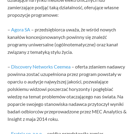
zamierzające podjąć taką działalność, oferujące własne
propozycje programowe:
–
Agora SA
– przedsiębiorca uważa, że wśród nowych
kanałów koncesjonowanych powinny się znaleźć
programy uniwersalne (ogólnotematyczne) oraz kanał
związany z tematyką stylu życia.
–
Discovery Networks Ceemea
– oferta zdaniem nadawcy
powinna zostać uzupełniona przez program powstały w
oparciu o audycje najwyższej jakości, pozwalające
polskiemu widzowi poszerzać horyzonty i pogłębiać
wiedzę na temat problemów otaczającego nas świata. Na
poparcie swojego stanowiska nadawca przytoczył wyniki
badań odbiorców przeprowadzone przez MEC Analytics &
Insight z maja 2014 roku.
–
Fratria sp. z o.o.
– spółka przedstawiła zamiar