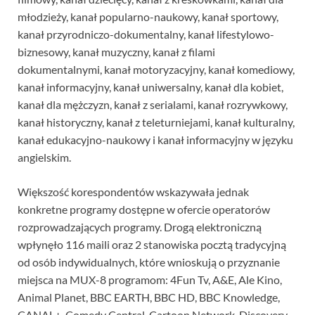
młodzieży, kanał popularno-naukowy, kanał sportowy,
kanał przyrodniczo-dokumentalny, kanał lifestylowo-
biznesowy, kanał muzyczny, kanał z filami
dokumentalnymi, kanał motoryzacyjny, kanał komediowy,
kanał informacyjny, kanał uniwersalny, kanał dla kobiet,
kanał dla mężczyzn, kanał z serialami, kanał rozrywkowy,
kanał historyczny, kanał z teleturniejami, kanał kulturalny,
kanał edukacyjno-naukowy i kanał informacyjny w języku
angielskim.
Większość korespondentów wskazywała jednak
konkretne programy dostępne w ofercie operatorów
rozprowadzających programy. Drogą elektroniczną
wpłynęło 116 maili oraz 2 stanowiska pocztą tradycyjną
od osób indywidualnych, które wnioskują o przyznanie
miejsca na MUX-8 programom: 4Fun Tv, A&E, Ale Kino,
Animal Planet, BBC EARTH, BBC HD, BBC Knowledge,
CANAL+, Comedy Central, Cartoon Network, Discovery