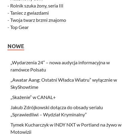
-
Rolnik szuka żony, seria III
-
Taniec z gwiazdami
-
Twoja twarz brzmi znajomo
-
Top Gear
NOWE
„Wydarzenia 24” – nowa audycja informacyjna w
ramówce Polsatu
„Awatar Aang: Ostatni Władca Wiatru” wyłącznie w
SkyShowtime
„Skażenie” w CANAL+
Jakub Zdrójkowski dołącza do obsady serialu
„Sprawiedliwi – Wydział Kryminalny”
Tymek Kucharczyk w INDY NXT w Portland na żywo w
Motowizji