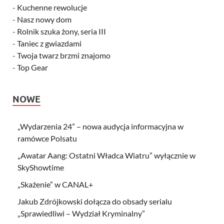
-
Kuchenne rewolucje
-
Nasz nowy dom
-
Rolnik szuka żony, seria III
-
Taniec z gwiazdami
-
Twoja twarz brzmi znajomo
-
Top Gear
NOWE
„Wydarzenia 24” – nowa audycja informacyjna w
ramówce Polsatu
„Awatar Aang: Ostatni Władca Wiatru” wyłącznie w
SkyShowtime
„Skażenie” w CANAL+
Jakub Zdrójkowski dołącza do obsady serialu
„Sprawiedliwi – Wydział Kryminalny”