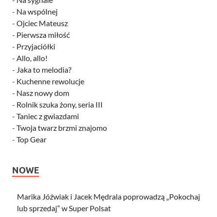
-
Na wspólnej
-
Ojciec Mateusz
-
Pierwsza miłość
-
Przyjaciółki
-
Allo, allo!
-
Jaka to melodia?
-
Kuchenne rewolucje
-
Nasz nowy dom
-
Rolnik szuka żony, seria III
-
Taniec z gwiazdami
-
Twoja twarz brzmi znajomo
-
Top Gear
NOWE
Marika Jóźwiak i Jacek Mędrala poprowadzą „Pokochaj
lub sprzedaj” w Super Polsat