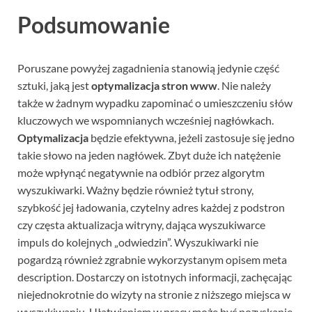
Podsumowanie
Poruszane powyżej zagadnienia stanowią jedynie część
sztuki, jaką jest
optymalizacja stron www
. Nie należy
także w żadnym wypadku zapominać o umieszczeniu słów
kluczowych we wspomnianych wcześniej nagłówkach.
Optymalizacja
będzie efektywna, jeżeli zastosuje się jedno
takie słowo na jeden nagłówek. Zbyt duże ich natężenie
może wpłynąć negatywnie na odbiór przez algorytm
wyszukiwarki. Ważny będzie również tytuł strony,
szybkość jej ładowania, czytelny adres każdej z podstron
czy częsta aktualizacja witryny, dająca wyszukiwarce
impuls do kolejnych „odwiedzin”. Wyszukiwarki nie
pogardzą również zgrabnie wykorzystanym opisem meta
description. Dostarczy on istotnych informacji, zachęcając
niejednokrotnie do wizyty na stronie z niższego miejsca w
wyszukiwaniu. Ułatwieniem w pracy może być pozyskanie