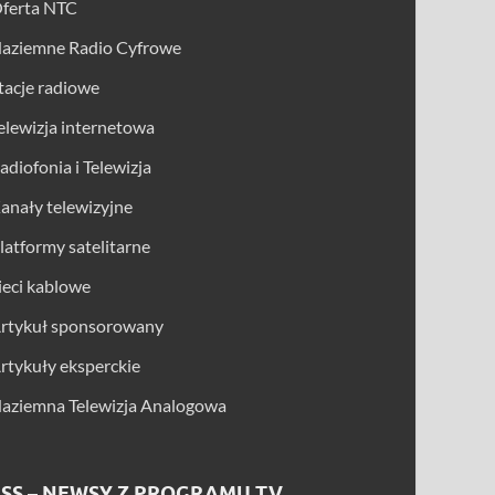
ferta NTC
aziemne Radio Cyfrowe
tacje radiowe
elewizja internetowa
adiofonia i Telewizja
anały telewizyjne
latformy satelitarne
ieci kablowe
rtykuł sponsorowany
rtykuły eksperckie
aziemna Telewizja Analogowa
SS – NEWSY Z PROGRAMU TV