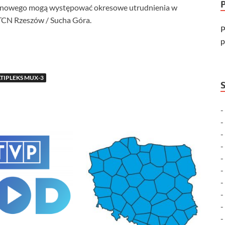
tenowego mogą występować okresowe utrudnienia w
RTCN Rzeszów / Sucha Góra.
P
p
TIPLEKS MUX-3