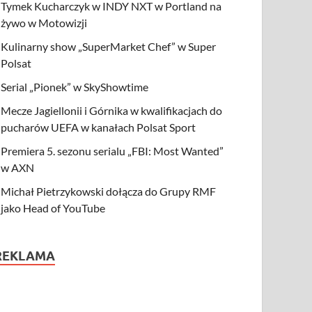
Tymek Kucharczyk w INDY NXT w Portland na
żywo w Motowizji
Kulinarny show „SuperMarket Chef” w Super
Polsat
Serial „Pionek” w SkyShowtime
Mecze Jagiellonii i Górnika w kwalifikacjach do
pucharów UEFA w kanałach Polsat Sport
Premiera 5. sezonu serialu „FBI: Most Wanted”
w AXN
Michał Pietrzykowski dołącza do Grupy RMF
jako Head of YouTube
REKLAMA