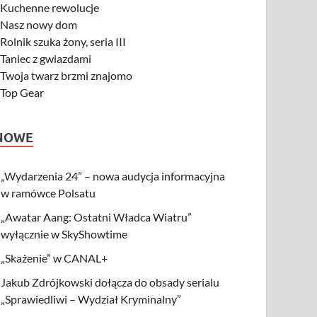
-
Kuchenne rewolucje
-
Nasz nowy dom
-
Rolnik szuka żony, seria III
-
Taniec z gwiazdami
-
Twoja twarz brzmi znajomo
-
Top Gear
NOWE
„Wydarzenia 24” – nowa audycja informacyjna
w ramówce Polsatu
„Awatar Aang: Ostatni Władca Wiatru”
wyłącznie w SkyShowtime
„Skażenie” w CANAL+
Jakub Zdrójkowski dołącza do obsady serialu
„Sprawiedliwi – Wydział Kryminalny”