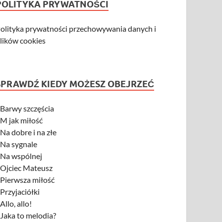
POLITYKA PRYWATNOŚCI
olityka prywatności przechowywania danych i
lików cookies
SPRAWDŹ KIEDY MOŻESZ OBEJRZEĆ
-
Barwy szczęścia
-
M jak miłość
-
Na dobre i na złe
-
Na sygnale
-
Na wspólnej
-
Ojciec Mateusz
-
Pierwsza miłość
-
Przyjaciółki
-
Allo, allo!
-
Jaka to melodia?