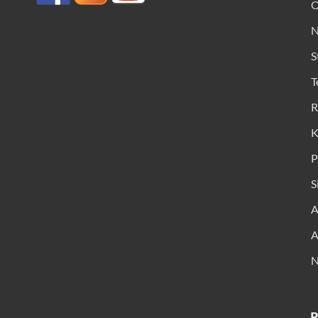
O
N
S
T
R
K
P
S
A
A
N
R