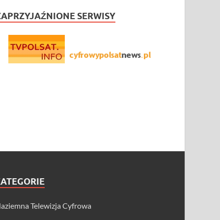
ZAPRZYJAŹNIONE SERWISY
KATEGORIE
aziemna Telewizja Cyfrowa