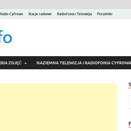
Radio Cyfrowe
Stacje radiowe
Radiofonia i Telewizja
Poradniki
naziemna.info – Telew
Niezależny portal medialny poświęcony Naziemnej Telewizji Cy
serwisom wideo na życzenie (VOD).
Wideo online, VOD
RIA ZDJĘĆ
NAZIEMNA TELEWIZJA I RADIOFONIA CYFROW