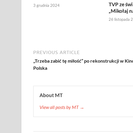
TVP ze św
3 grudnia 2024
„Mikołaj n
26 listopada 
PREVIOUS ARTICLE
„Trzeba zabić tę miłość” po rekonstrukcji w Kin
Polska
About MT
View all posts by MT →