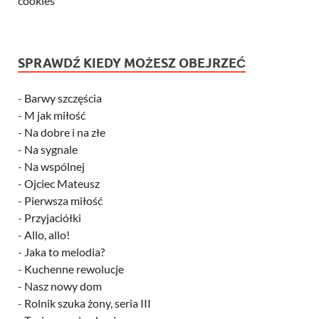
cookies
SPRAWDŹ KIEDY MOŻESZ OBEJRZEĆ
-
Barwy szczęścia
-
M jak miłość
-
Na dobre i na złe
-
Na sygnale
-
Na wspólnej
-
Ojciec Mateusz
-
Pierwsza miłość
-
Przyjaciółki
-
Allo, allo!
-
Jaka to melodia?
-
Kuchenne rewolucje
-
Nasz nowy dom
-
Rolnik szuka żony, seria III