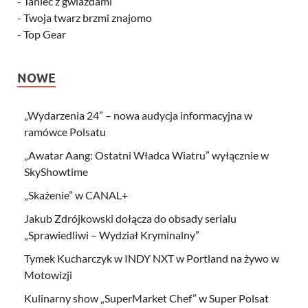
-
Taniec z gwiazdami
-
Twoja twarz brzmi znajomo
-
Top Gear
NOWE
„Wydarzenia 24” – nowa audycja informacyjna w
ramówce Polsatu
„Awatar Aang: Ostatni Władca Wiatru” wyłącznie w
SkyShowtime
„Skażenie” w CANAL+
Jakub Zdrójkowski dołącza do obsady serialu
„Sprawiedliwi – Wydział Kryminalny”
Tymek Kucharczyk w INDY NXT w Portland na żywo w
Motowizji
Kulinarny show „SuperMarket Chef” w Super Polsat