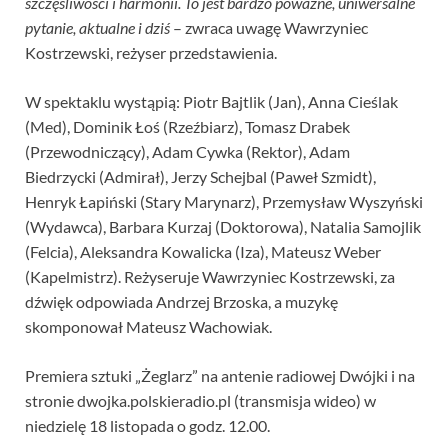
szczęśliwości i harmonii. To jest bardzo poważne, uniwersalne
pytanie, aktualne i dziś
– zwraca uwagę Wawrzyniec
Kostrzewski, reżyser przedstawienia.
W spektaklu wystąpią: Piotr Bajtlik (Jan), Anna Cieślak
(Med), Dominik Łoś (Rzeźbiarz), Tomasz Drabek
(Przewodniczący), Adam Cywka (Rektor), Adam
Biedrzycki (Admirał), Jerzy Schejbal (Paweł Szmidt),
Henryk Łapiński (Stary Marynarz), Przemysław Wyszyński
(Wydawca), Barbara Kurzaj (Doktorowa), Natalia Samojlik
(Felcia), Aleksandra Kowalicka (Iza), Mateusz Weber
(Kapelmistrz). Reżyseruje Wawrzyniec Kostrzewski, za
dźwięk odpowiada Andrzej Brzoska, a muzykę
skomponował Mateusz Wachowiak.
Premiera sztuki „Żeglarz” na antenie radiowej Dwójki i na
stronie dwojka.polskieradio.pl (transmisja wideo) w
niedzielę 18 listopada o godz. 12.00.