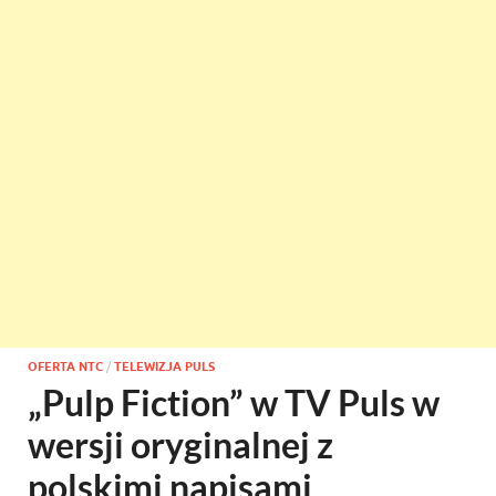
OFERTA NTC
/
TELEWIZJA PULS
„Pulp Fiction” w TV Puls w
wersji oryginalnej z
polskimi napisami