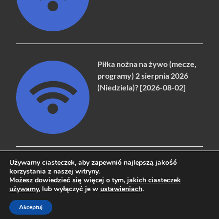
Piłka nożna na żywo (mecze,
programy) 2 sierpnia 2026
(Niedziela)? [2026-08-02]
Używamy ciasteczek, aby zapewnić najlepszą jakość
korzystania z naszej witryny.
Możesz dowiedzieć się więcej o tym,
jakich ciasteczek
Copyright © 2026
naziemna.info - Telewizja cyfrowa, Radio,
używamy
, lub wyłączyć je w
ustawieniach
.
Wideo online, VOD
.
Akceptuj
Powered by
WordPress
and
HitMag
.