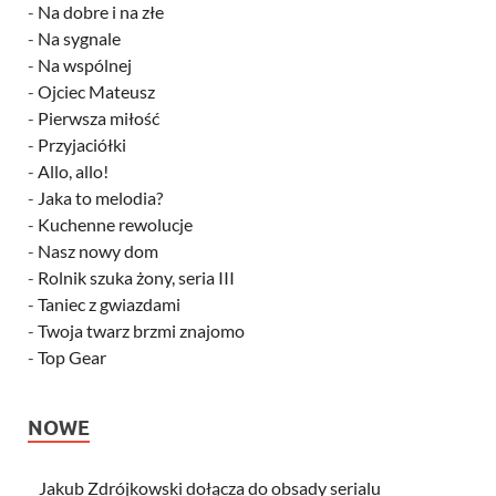
-
Na dobre i na złe
-
Na sygnale
-
Na wspólnej
-
Ojciec Mateusz
-
Pierwsza miłość
-
Przyjaciółki
-
Allo, allo!
-
Jaka to melodia?
-
Kuchenne rewolucje
-
Nasz nowy dom
-
Rolnik szuka żony, seria III
-
Taniec z gwiazdami
-
Twoja twarz brzmi znajomo
-
Top Gear
NOWE
Jakub Zdrójkowski dołącza do obsady serialu