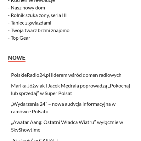
-
Nasz nowy dom
-
Rolnik szuka żony, seria III
-
Taniec z gwiazdami
-
Twoja twarz brzmi znajomo
-
Top Gear
NOWE
PolskieRadio24.pl liderem wśród domen radiowych
Marika Jóźwiak i Jacek Mędrala poprowadzą „Pokochaj
lub sprzedaj” w Super Polsat
„Wydarzenia 24” – nowa audycja informacyjna w
ramówce Polsatu
„Awatar Aang: Ostatni Władca Wiatru” wyłącznie w
SkyShowtime
„Skażenie” w CANAL+