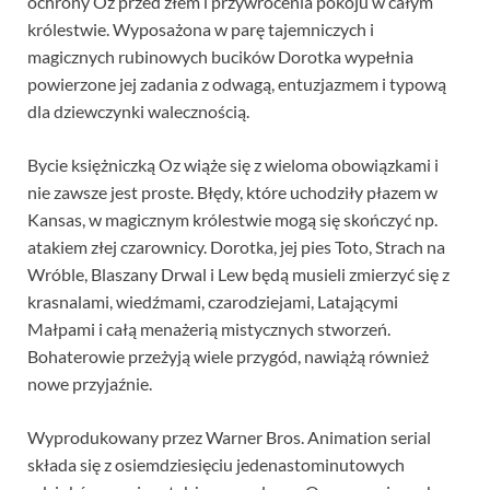
ochrony Oz przed złem i przywrócenia pokoju w całym
królestwie. Wyposażona w parę tajemniczych i
magicznych rubinowych bucików Dorotka wypełnia
powierzone jej zadania z odwagą, entuzjazmem i typową
dla dziewczynki walecznością.
Bycie księżniczką Oz wiąże się z wieloma obowiązkami i
nie zawsze jest proste. Błędy, które uchodziły płazem w
Kansas, w magicznym królestwie mogą się skończyć np.
atakiem złej czarownicy. Dorotka, jej pies Toto, Strach na
Wróble, Blaszany Drwal i Lew będą musieli zmierzyć się z
krasnalami, wiedźmami, czarodziejami, Latającymi
Małpami i całą menażerią mistycznych stworzeń.
Bohaterowie przeżyją wiele przygód, nawiążą również
nowe przyjaźnie.
Wyprodukowany przez Warner Bros. Animation serial
składa się z osiemdziesięciu jedenastominutowych