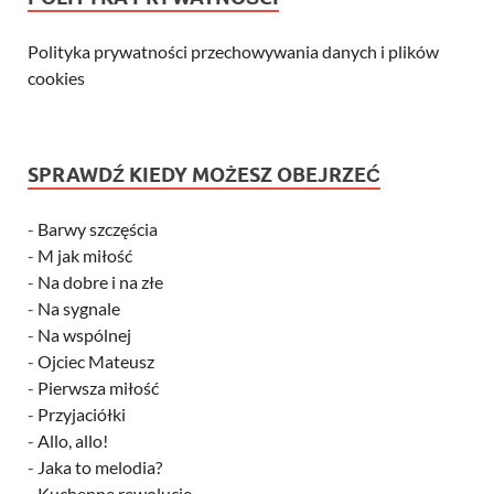
Polityka prywatności przechowywania danych i plików
cookies
SPRAWDŹ KIEDY MOŻESZ OBEJRZEĆ
-
Barwy szczęścia
-
M jak miłość
-
Na dobre i na złe
-
Na sygnale
-
Na wspólnej
-
Ojciec Mateusz
-
Pierwsza miłość
-
Przyjaciółki
-
Allo, allo!
-
Jaka to melodia?
-
Kuchenne rewolucje