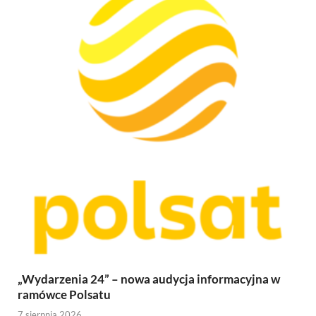
„Wydarzenia 24” – nowa audycja informacyjna w
ramówce Polsatu
7 sierpnia 2026