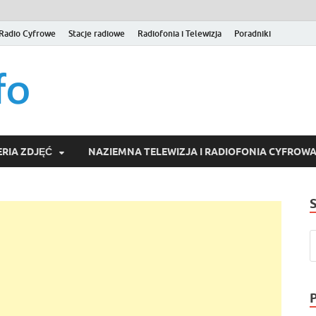
Radio Cyfrowe
Stacje radiowe
Radiofonia i Telewizja
Poradniki
naziemna.info – Telew
Niezależny portal medialny poświęcony Naziemnej Telewizji Cy
serwisom wideo na życzenie (VOD).
Wideo online, VOD
RIA ZDJĘĆ
NAZIEMNA TELEWIZJA I RADIOFONIA CYFROW