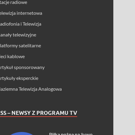
tacje radiowe
elewizja internetowa
adiofonia i Telewizja
anały telewizyjne
latformy satelitarne
ieci kablowe
rtykuł sponsorowany
rtykuły eksperckie
aziemna Telewizja Analogowa
SS – NEWSY Z PROGRAMU TV
Piłka nożna na żywo