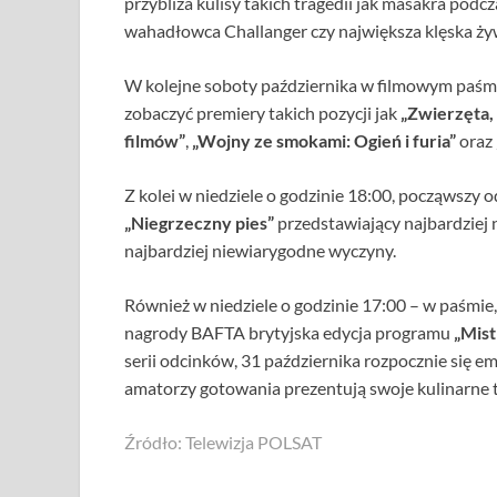
przybliża kulisy takich tragedii jak masakra po
wahadłowca Challanger czy największa klęska żywi
W kolejne soboty października w filmowym paśm
zobaczyć premiery takich pozycji jak
„Zwierzęta, 
filmów”
,
„Wojny ze smokami: Ogień i furia”
oraz
Z kolei w niedziele o godzinie 18:00, począwszy 
„Niegrzeczny pies”
przedstawiający najbardziej 
najbardziej niewiarygodne wyczyny.
Również w niedziele o godzinie 17:00 – w paśmi
nagrody BAFTA brytyjska edycja programu
„Mist
serii odcinków, 31 października rozpocznie się 
amatorzy gotowania prezentują swoje kulinarne t
Źródło: Telewizja POLSAT