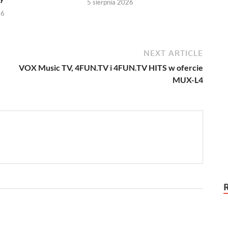
5 sierpnia 2026
26
NEXT ARTICLE
VOX Music TV, 4FUN.TV i 4FUN.TV HITS w ofercie
MUX-L4