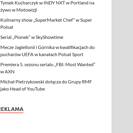
Tymek Kucharczyk w INDY NXT w Portland na
żywo w Motowizji
Kulinarny show „SuperMarket Chef” w Super
Polsat
Serial „Pionek” w SkyShowtime
Mecze Jagiellonii i Górnika w kwalifikacjach do
pucharów UEFA w kanałach Polsat Sport
Premiera 5. sezonu serialu „FBI: Most Wanted”
w AXN
Michał Pietrzykowski dołącza do Grupy RMF
jako Head of YouTube
REKLAMA