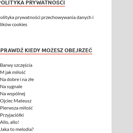
POLITYKA PRYWATNOŚCI
olityka prywatności przechowywania danych i
lików cookies
SPRAWDŹ KIEDY MOŻESZ OBEJRZEĆ
-
Barwy szczęścia
-
M jak miłość
-
Na dobre i na złe
-
Na sygnale
-
Na wspólnej
-
Ojciec Mateusz
-
Pierwsza miłość
-
Przyjaciółki
-
Allo, allo!
-
Jaka to melodia?