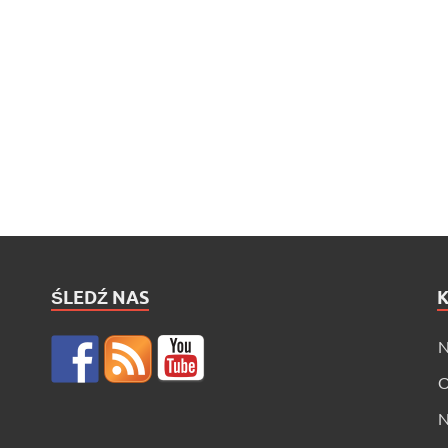
ŚLEDŹ NAS
N
O
N