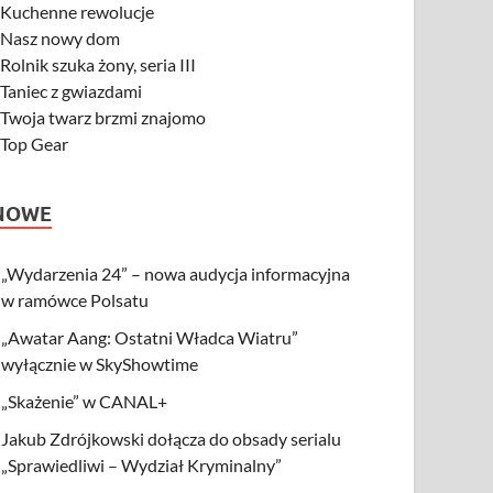
-
Kuchenne rewolucje
-
Nasz nowy dom
-
Rolnik szuka żony, seria III
-
Taniec z gwiazdami
-
Twoja twarz brzmi znajomo
-
Top Gear
NOWE
„Wydarzenia 24” – nowa audycja informacyjna
w ramówce Polsatu
„Awatar Aang: Ostatni Władca Wiatru”
wyłącznie w SkyShowtime
„Skażenie” w CANAL+
Jakub Zdrójkowski dołącza do obsady serialu
„Sprawiedliwi – Wydział Kryminalny”