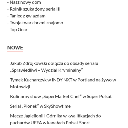
-
Nasz nowy dom
-
Rolnik szuka żony, seria III
-
Taniec z gwiazdami
-
Twoja twarz brzmi znajomo
-
Top Gear
NOWE
Jakub Zdrójkowski dołącza do obsady serialu
„Sprawiedliwi – Wydział Kryminalny”
Tymek Kucharczyk w INDY NXT w Portland na żywo w
Motowizji
Kulinarny show „SuperMarket Chef” w Super Polsat
Serial „Pionek” w SkyShowtime
Mecze Jagiellonii i Górnika w kwalifikacjach do
pucharów UEFA w kanałach Polsat Sport