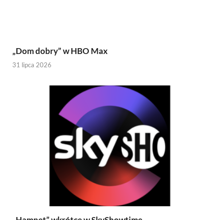
„Dom dobry” w HBO Max
31 lipca 2026
„Hamnet” wkrótce w SkyShowtime