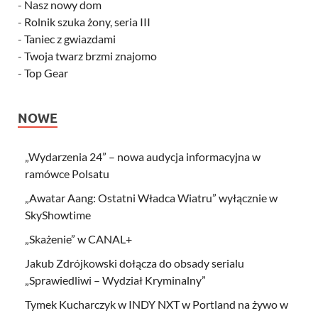
-
Nasz nowy dom
-
Rolnik szuka żony, seria III
-
Taniec z gwiazdami
-
Twoja twarz brzmi znajomo
-
Top Gear
NOWE
„Wydarzenia 24” – nowa audycja informacyjna w
ramówce Polsatu
„Awatar Aang: Ostatni Władca Wiatru” wyłącznie w
SkyShowtime
„Skażenie” w CANAL+
Jakub Zdrójkowski dołącza do obsady serialu
„Sprawiedliwi – Wydział Kryminalny”
Tymek Kucharczyk w INDY NXT w Portland na żywo w