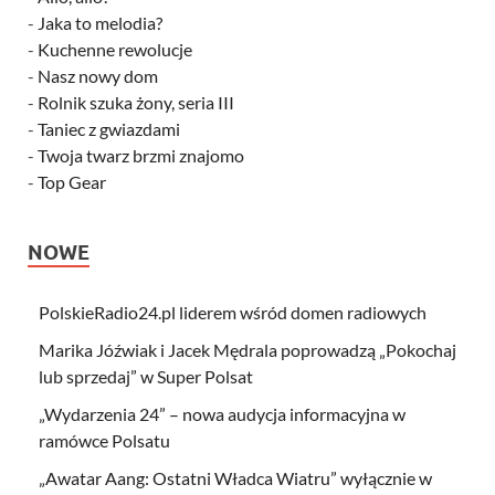
-
Jaka to melodia?
-
Kuchenne rewolucje
-
Nasz nowy dom
-
Rolnik szuka żony, seria III
-
Taniec z gwiazdami
-
Twoja twarz brzmi znajomo
-
Top Gear
NOWE
PolskieRadio24.pl liderem wśród domen radiowych
Marika Jóźwiak i Jacek Mędrala poprowadzą „Pokochaj
lub sprzedaj” w Super Polsat
„Wydarzenia 24” – nowa audycja informacyjna w
ramówce Polsatu
„Awatar Aang: Ostatni Władca Wiatru” wyłącznie w