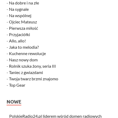
-
Na dobre i na złe
-
Na sygnale
-
Na wspólnej
-
Ojciec Mateusz
-
Pierwsza miłość
-
Przyjaciółki
-
Allo, allo!
-
Jaka to melodia?
-
Kuchenne rewolucje
-
Nasz nowy dom
-
Rolnik szuka żony, seria III
-
Taniec z gwiazdami
-
Twoja twarz brzmi znajomo
-
Top Gear
NOWE
PolskieRadio24.pl liderem wśród domen radiowych