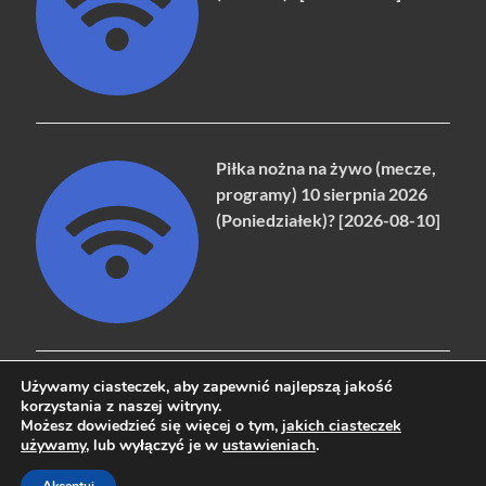
Piłka nożna na żywo (mecze,
programy) 10 sierpnia 2026
(Poniedziałek)? [2026-08-10]
Używamy ciasteczek, aby zapewnić najlepszą jakość
korzystania z naszej witryny.
Możesz dowiedzieć się więcej o tym,
jakich ciasteczek
Copyright © 2026
naziemna.info - Telewizja cyfrowa, Radio,
używamy
, lub wyłączyć je w
ustawieniach
.
Wideo online, VOD
.