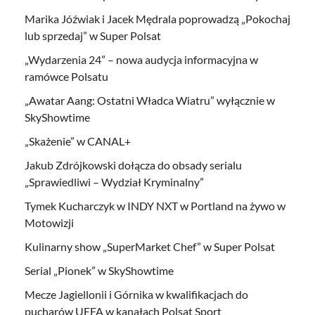
Marika Jóźwiak i Jacek Mędrala poprowadzą „Pokochaj
lub sprzedaj” w Super Polsat
„Wydarzenia 24” – nowa audycja informacyjna w
ramówce Polsatu
„Awatar Aang: Ostatni Władca Wiatru” wyłącznie w
SkyShowtime
„Skażenie” w CANAL+
Jakub Zdrójkowski dołącza do obsady serialu
„Sprawiedliwi – Wydział Kryminalny”
Tymek Kucharczyk w INDY NXT w Portland na żywo w
Motowizji
Kulinarny show „SuperMarket Chef” w Super Polsat
Serial „Pionek” w SkyShowtime
Mecze Jagiellonii i Górnika w kwalifikacjach do
pucharów UEFA w kanałach Polsat Sport