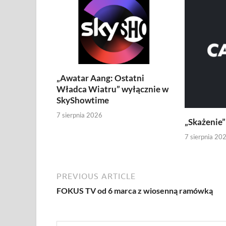
„Awatar Aang: Ostatni
Władca Wiatru” wyłącznie w
SkyShowtime
7 sierpnia 2026
„Skażenie
7 sierpnia 20
PREVIOUS ARTICLE
FOKUS TV od 6 marca z wiosenną ramówką