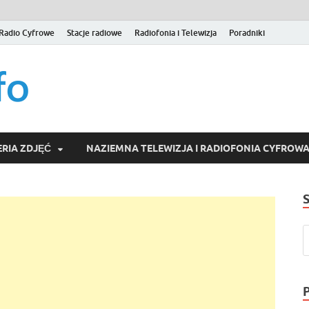
Radio Cyfrowe
Stacje radiowe
Radiofonia i Telewizja
Poradniki
naziemna.info – Telew
Niezależny portal medialny poświęcony Naziemnej Telewizji Cy
serwisom wideo na życzenie (VOD).
Wideo online, VOD
RIA ZDJĘĆ
NAZIEMNA TELEWIZJA I RADIOFONIA CYFROW