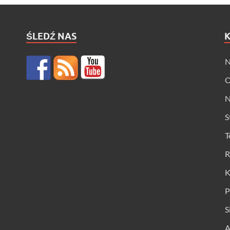
ŚLEDŹ NAS
N
O
N
S
T
R
K
P
S
A