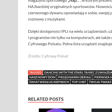
magazynu sportowego
„Najz..”
, w którym prezen
NAJbardziej oryginalnych sportowców. Nowości
czerwonego dywanu opowiadają o sobie, swojej p
rozmowy z muzykami.
Dzięki dostępności IPLI na wielu urządzeniach, u
i programów nie tylko na komputerach, ale także 
Cyfrowego Polsatu. Pełna lista urządzeń znajduje 
Źródło: Cyfrowy Polsat
TAGGED
DANCING WITH THE STARS. TANIEC Z GWIAZD
NASZ NOWY DOM
PIELĘGNIARKI (SERIAL)
PIERWSZA 
ŚWIAT WEDŁUG KIEPSKICH
TOP CHEF
TWOJA TWARZ
RELATED POSTS