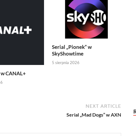
Serial „Pionek” w
SkyShowtime
5 sierpnia 2026
” w CANAL+
26
NEXT ARTICLE
Serial „Mad Dogs” w AXN