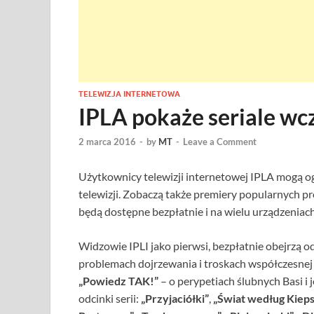
TELEWIZJA INTERNETOWA
IPLA pokaże seriale wcz
2 marca 2016
-
by
MT
-
Leave a Comment
Użytkownicy telewizji internetowej IPLA mogą og
telewizji. Zobaczą także premiery popularnych p
będą dostępne bezpłatnie i na wielu urządzeniach
Widzowie IPLI jako pierwsi, bezpłatnie obejrzą
problemach dojrzewania i troskach współczesne
„Powiedz TAK!”
– o perypetiach ślubnych Basi i j
odcinki serii:
„Przyjaciółki”
,
„Świat według Kieps