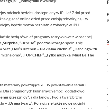
aczego ja”
i
„Pamiętniki z wakacji”
.
jny odcinek będzie udostępniany w IPLI aż 7 dni przed
P
żna oglądać online dzień przed emisją telewizyjną – w
p
kolejny będzie można bezpłatnie zobaczyć w IPLI.
awiać się będą również programy rozrywkowe z wiosennej
w
„Surprise, Surprise”
, podczas którego spełnią się
ym oraz
„Hell’s Kitchen – Piekielna kuchnia”
,
„Dancing with
zmi znajomo”
,
„TOP CHEF”
,
„Tylko muzyka. Must Be The
e materiały pokazujące kulisy powstawania seriali i
. Dla spragnionych kulinarnych emocji dodatkowo
enni grzesznicy”
, a dla fanów „Twoja twarz brzmi
klu –
„Druga twarz”
. Pojawią się także nowe odcinki