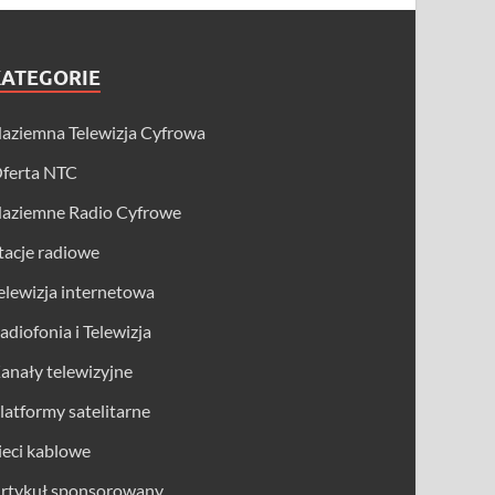
KATEGORIE
aziemna Telewizja Cyfrowa
ferta NTC
aziemne Radio Cyfrowe
tacje radiowe
elewizja internetowa
adiofonia i Telewizja
anały telewizyjne
latformy satelitarne
ieci kablowe
rtykuł sponsorowany