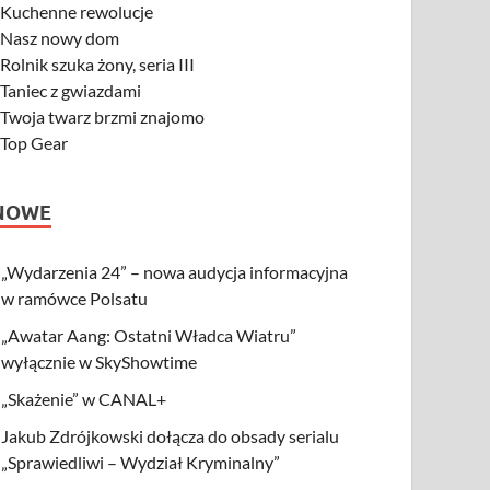
-
Kuchenne rewolucje
-
Nasz nowy dom
-
Rolnik szuka żony, seria III
-
Taniec z gwiazdami
-
Twoja twarz brzmi znajomo
-
Top Gear
NOWE
„Wydarzenia 24” – nowa audycja informacyjna
w ramówce Polsatu
„Awatar Aang: Ostatni Władca Wiatru”
wyłącznie w SkyShowtime
„Skażenie” w CANAL+
Jakub Zdrójkowski dołącza do obsady serialu
„Sprawiedliwi – Wydział Kryminalny”