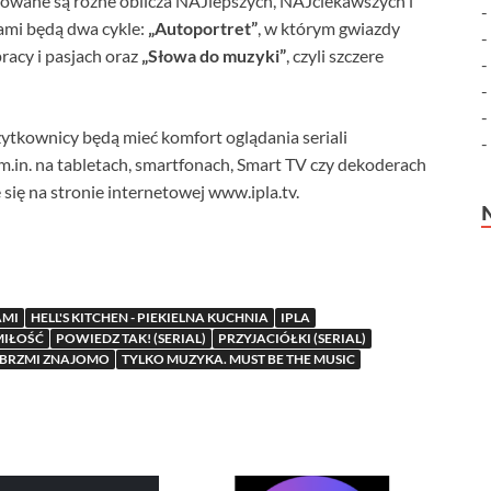
towane są różne oblicza NAJlepszych, NAJciekawszych i
ami będą dwa cykle:
„Autoportret”
, w którym gwiazdy
racy i pasjach oraz
„Słowa do muzyki”
, czyli szczere
żytkownicy będą mieć komfort oglądania seriali
m.in. na tabletach, smartfonach, Smart TV czy dekoderach
się na stronie internetowej www.ipla.tv.
AMI
HELL'S KITCHEN - PIEKIELNA KUCHNIA
IPLA
MIŁOŚĆ
POWIEDZ TAK! (SERIAL)
PRZYJACIÓŁKI (SERIAL)
 BRZMI ZNAJOMO
TYLKO MUZYKA. MUST BE THE MUSIC