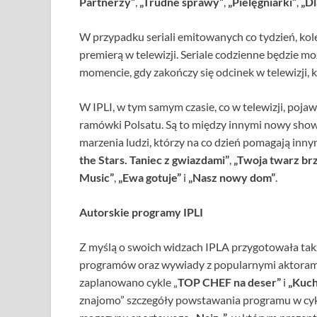
Partnerzy”
,
„Trudne sprawy”
,
„Pielęgniarki”
,
„Dl
W przypadku seriali emitowanych co tydzień, kole
premierą w telewizji. Seriale codzienne będzie mo
momencie, gdy zakończy się odcinek w telewizji, 
W IPLI, w tym samym czasie, co w telewizji, poj
ramówki Polsatu. Są to między innymi nowy sho
marzenia ludzi, którzy na co dzień pomagają inn
the Stars. Taniec z gwiazdami”
,
„Twoja twarz br
Music”
,
„Ewa gotuje”
i
„Nasz nowy dom”
.
Autorskie programy IPLI
Z myślą o swoich widzach IPLA przygotowała takż
programów oraz wywiady z popularnymi aktorami
zaplanowano cykle „
TOP CHEF na deser”
i
„Kuch
znajomo” szczegóły powstawania programu w cy