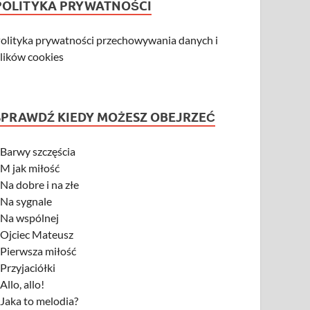
POLITYKA PRYWATNOŚCI
olityka prywatności przechowywania danych i
lików cookies
SPRAWDŹ KIEDY MOŻESZ OBEJRZEĆ
-
Barwy szczęścia
-
M jak miłość
-
Na dobre i na złe
-
Na sygnale
-
Na wspólnej
-
Ojciec Mateusz
-
Pierwsza miłość
-
Przyjaciółki
-
Allo, allo!
-
Jaka to melodia?