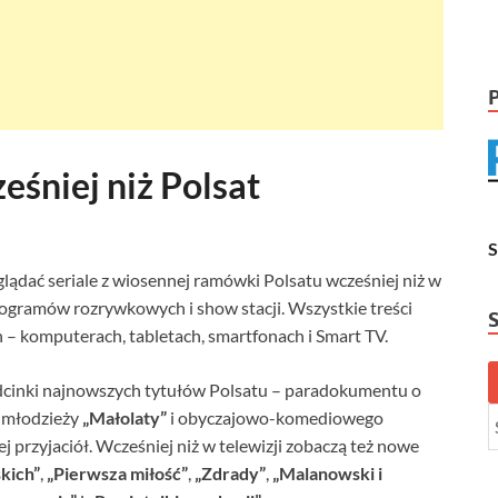
eśniej niż Polsat
lądać seriale z wiosennej ramówki Polsatu wcześniej niż w
rogramów rozrywkowych i show stacji. Wszystkie treści
 – komputerach, tabletach, smartfonach i Smart TV.
 odcinki najnowszych tytułów Polsatu – paradokumentu o
j młodzieży
„Małolaty”
i obyczajowo-komediowego
ej przyjaciół. Wcześniej niż w telewizji zobaczą też nowe
kich”
,
„Pierwsza miłość”
,
„Zdrady”
,
„Malanowski i