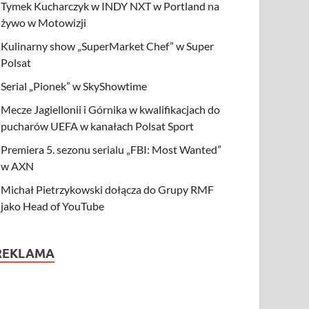
Tymek Kucharczyk w INDY NXT w Portland na
żywo w Motowizji
Kulinarny show „SuperMarket Chef” w Super
Polsat
Serial „Pionek” w SkyShowtime
Mecze Jagiellonii i Górnika w kwalifikacjach do
pucharów UEFA w kanałach Polsat Sport
Premiera 5. sezonu serialu „FBI: Most Wanted”
w AXN
Michał Pietrzykowski dołącza do Grupy RMF
jako Head of YouTube
REKLAMA