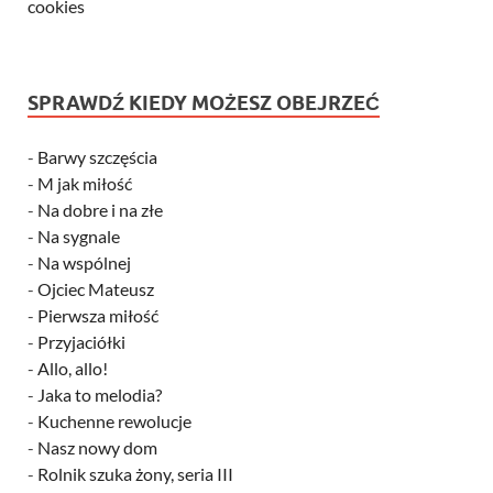
cookies
SPRAWDŹ KIEDY MOŻESZ OBEJRZEĆ
-
Barwy szczęścia
-
M jak miłość
-
Na dobre i na złe
-
Na sygnale
-
Na wspólnej
-
Ojciec Mateusz
-
Pierwsza miłość
-
Przyjaciółki
-
Allo, allo!
-
Jaka to melodia?
-
Kuchenne rewolucje
-
Nasz nowy dom
-
Rolnik szuka żony, seria III