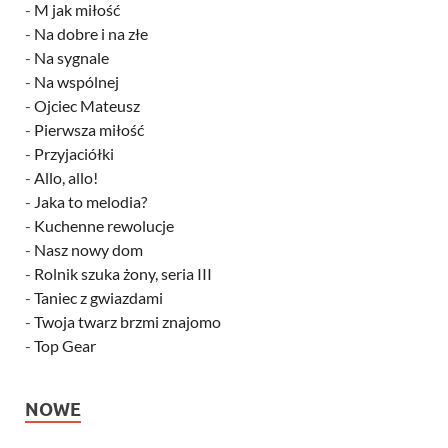
-
M jak miłość
-
Na dobre i na złe
-
Na sygnale
-
Na wspólnej
-
Ojciec Mateusz
-
Pierwsza miłość
-
Przyjaciółki
-
Allo, allo!
-
Jaka to melodia?
-
Kuchenne rewolucje
-
Nasz nowy dom
-
Rolnik szuka żony, seria III
-
Taniec z gwiazdami
-
Twoja twarz brzmi znajomo
-
Top Gear
NOWE