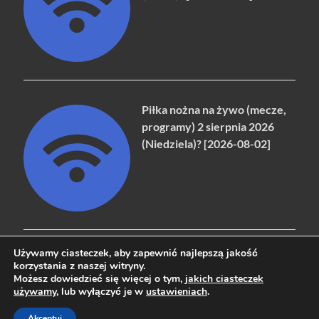
Piłka nożna na żywo (mecze,
programy) 2 sierpnia 2026
(Niedziela)? [2026-08-02]
Używamy ciasteczek, aby zapewnić najlepszą jakość
korzystania z naszej witryny.
Możesz dowiedzieć się więcej o tym,
jakich ciasteczek
Copyright © 2026
naziemna.info - Telewizja cyfrowa, Radio,
używamy
, lub wyłączyć je w
ustawieniach
.
Wideo online, VOD
.
Akceptuj