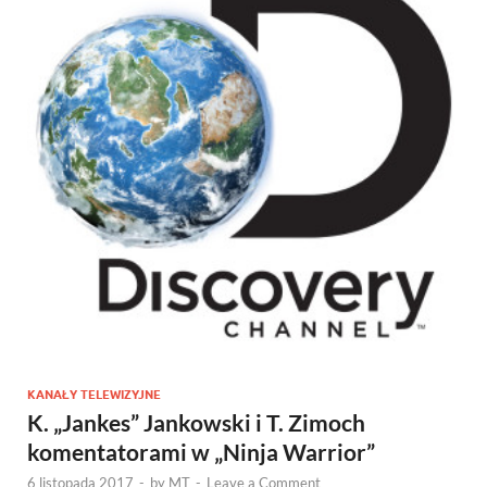
KANAŁY TELEWIZYJNE
K. „Jankes” Jankowski i T. Zimoch
komentatorami w „Ninja Warrior”
6 listopada 2017
-
by
MT
-
Leave a Comment