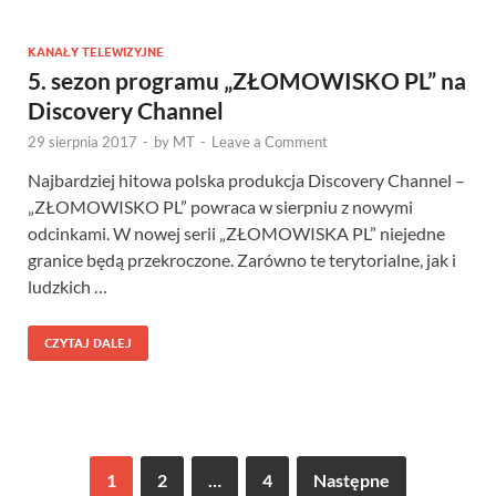
KANAŁY TELEWIZYJNE
5. sezon programu „ZŁOMOWISKO PL” na
Discovery Channel
29 sierpnia 2017
-
by
MT
-
Leave a Comment
Najbardziej hitowa polska produkcja Discovery Channel –
„ZŁOMOWISKO PL” powraca w sierpniu z nowymi
odcinkami. W nowej serii „ZŁOMOWISKA PL” niejedne
granice będą przekroczone. Zarówno te terytorialne, jak i
ludzkich …
CZYTAJ DALEJ
1
2
…
4
Następne