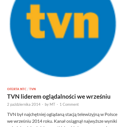
OFERTA NTC
/
TVN
TVN liderem oglądalności we wrześniu
2 października 2014
-
by
MT
-
1 Comment
TVN był najchętniej oglądaną stacją telewizyjną w Polsce
we wrześniu 2014 roku. Kanał osiągnął najwyższe wyniki