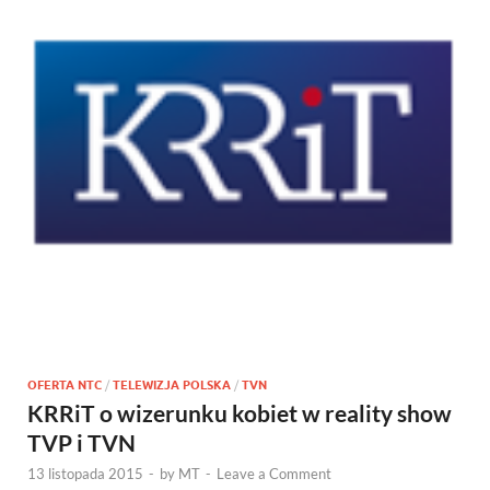
OFERTA NTC
/
TELEWIZJA POLSKA
/
TVN
KRRiT o wizerunku kobiet w reality show
TVP i TVN
13 listopada 2015
-
by
MT
-
Leave a Comment