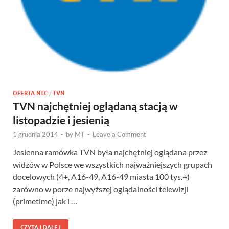
OFERTA NTC
/
TVN
TVN najchętniej oglądaną stacją w
listopadzie i jesienią
1 grudnia 2014
-
by
MT
-
Leave a Comment
Jesienna ramówka TVN była najchętniej oglądana przez
widzów w Polsce we wszystkich najważniejszych grupach
docelowych (4+, A16-49, A16-49 miasta 100 tys.+)
zarówno w porze najwyższej oglądalności telewizji
(primetime) jak i …
CZYTAJ DALEJ