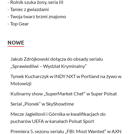
-
Rolnik szuka żony, seria III
-
Taniec z gwiazdami
-
Twoja twarz brzmi znajomo
-
Top Gear
NOWE
Jakub Zdrójkowski dołącza do obsady serialu
„Sprawiedliwi – Wydział Kryminalny”
Tymek Kucharczyk w INDY NXT w Portland na żywo w
Motowizji
Kulinarny show „SuperMarket Chef” w Super Polsat
Serial „Pionek” w SkyShowtime
Mecze Jagiellonii i Górnika w kwalifikacjach do
pucharów UEFA w kanałach Polsat Sport
Premiera 5. sezonu serialu „FBI: Most Wanted” w AXN