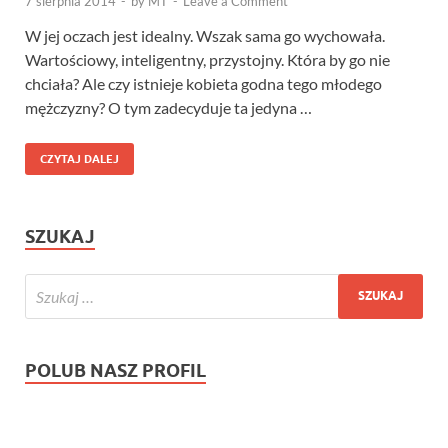
7 sierpnia 2014
-
by
MT
-
Leave a Comment
W jej oczach jest idealny. Wszak sama go wychowała.
Wartościowy, inteligentny, przystojny. Która by go nie
chciała? Ale czy istnieje kobieta godna tego młodego
mężczyzny? O tym zadecyduje ta jedyna …
CZYTAJ DALEJ
SZUKAJ
POLUB NASZ PROFIL