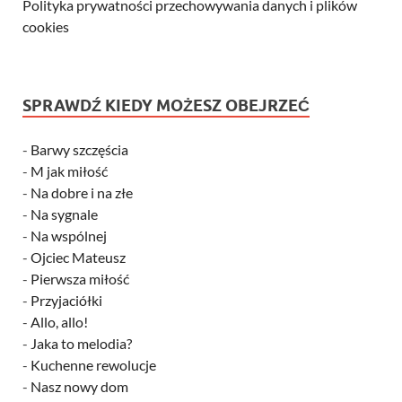
Polityka prywatności przechowywania danych i plików
cookies
SPRAWDŹ KIEDY MOŻESZ OBEJRZEĆ
-
Barwy szczęścia
-
M jak miłość
-
Na dobre i na złe
-
Na sygnale
-
Na wspólnej
-
Ojciec Mateusz
-
Pierwsza miłość
-
Przyjaciółki
-
Allo, allo!
-
Jaka to melodia?
-
Kuchenne rewolucje
-
Nasz nowy dom