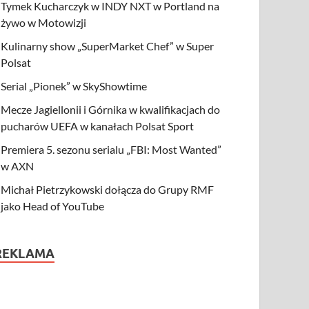
Tymek Kucharczyk w INDY NXT w Portland na
żywo w Motowizji
Kulinarny show „SuperMarket Chef” w Super
Polsat
Serial „Pionek” w SkyShowtime
Mecze Jagiellonii i Górnika w kwalifikacjach do
pucharów UEFA w kanałach Polsat Sport
Premiera 5. sezonu serialu „FBI: Most Wanted”
w AXN
Michał Pietrzykowski dołącza do Grupy RMF
jako Head of YouTube
REKLAMA