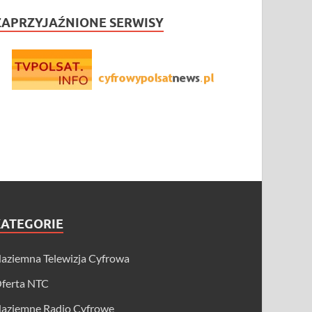
ZAPRZYJAŹNIONE SERWISY
KATEGORIE
aziemna Telewizja Cyfrowa
ferta NTC
aziemne Radio Cyfrowe