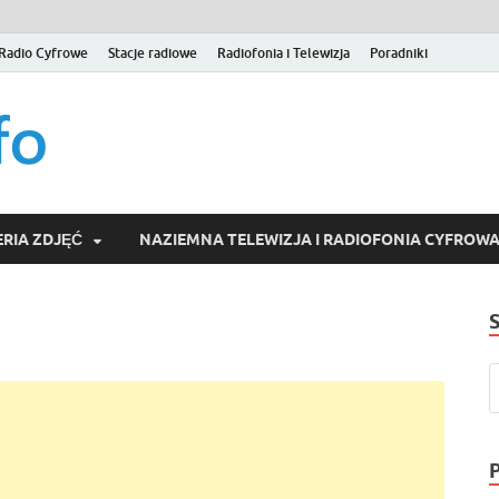
Radio Cyfrowe
Stacje radiowe
Radiofonia i Telewizja
Poradniki
naziemna.info – Telew
Niezależny portal medialny poświęcony Naziemnej Telewizji Cy
serwisom wideo na życzenie (VOD).
Wideo online, VOD
RIA ZDJĘĆ
NAZIEMNA TELEWIZJA I RADIOFONIA CYFROW