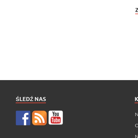
ŚLEDŹ NAS
N
O
N