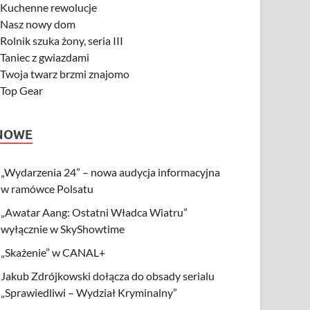
-
Kuchenne rewolucje
-
Nasz nowy dom
-
Rolnik szuka żony, seria III
-
Taniec z gwiazdami
-
Twoja twarz brzmi znajomo
-
Top Gear
NOWE
„Wydarzenia 24” – nowa audycja informacyjna
w ramówce Polsatu
„Awatar Aang: Ostatni Władca Wiatru”
wyłącznie w SkyShowtime
„Skażenie” w CANAL+
Jakub Zdrójkowski dołącza do obsady serialu
„Sprawiedliwi – Wydział Kryminalny”