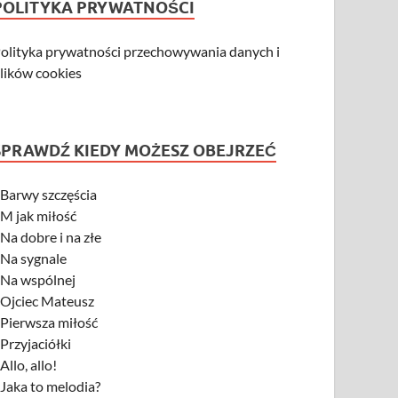
POLITYKA PRYWATNOŚCI
olityka prywatności przechowywania danych i
lików cookies
SPRAWDŹ KIEDY MOŻESZ OBEJRZEĆ
-
Barwy szczęścia
-
M jak miłość
-
Na dobre i na złe
-
Na sygnale
-
Na wspólnej
-
Ojciec Mateusz
-
Pierwsza miłość
-
Przyjaciółki
-
Allo, allo!
-
Jaka to melodia?