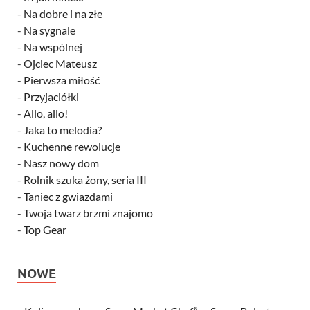
-
Na dobre i na złe
-
Na sygnale
-
Na wspólnej
-
Ojciec Mateusz
-
Pierwsza miłość
-
Przyjaciółki
-
Allo, allo!
-
Jaka to melodia?
-
Kuchenne rewolucje
-
Nasz nowy dom
-
Rolnik szuka żony, seria III
-
Taniec z gwiazdami
-
Twoja twarz brzmi znajomo
-
Top Gear
NOWE