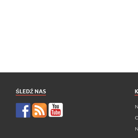
ŚLEDŹ NAS
N
O
N