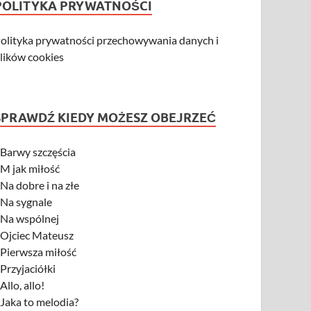
POLITYKA PRYWATNOŚCI
olityka prywatności przechowywania danych i
lików cookies
SPRAWDŹ KIEDY MOŻESZ OBEJRZEĆ
-
Barwy szczęścia
-
M jak miłość
-
Na dobre i na złe
-
Na sygnale
-
Na wspólnej
-
Ojciec Mateusz
-
Pierwsza miłość
-
Przyjaciółki
-
Allo, allo!
-
Jaka to melodia?