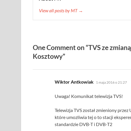
View all posts by MT →
One Comment on “TVS ze zmianą k
Kosztowy”
pisze:
Wiktor Antkowiak
1 maja 2016 o 21:27
Uwaga! Komunikat telewizja TVS!
Telewizja TVS został zmieniony przez
które umozliwia tej o to stacji eksp
standardzie DVB-T i DVB-T2