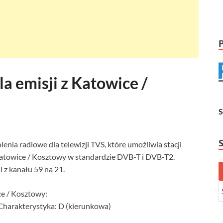
a emisji z Katowice /
nia radiowe dla telewizji TVS, które umożliwia stacji
atowice / Kosztowy w standardzie DVB-T i DVB-T2.
 z kanału 59 na 21.
ce / Kosztowy:
 Charakterystyka: D (kierunkowa)