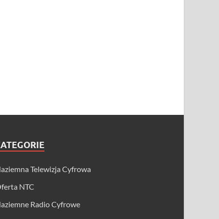
KATEGORIE
aziemna Telewizja Cyfrowa
ferta NTC
aziemne Radio Cyfrowe