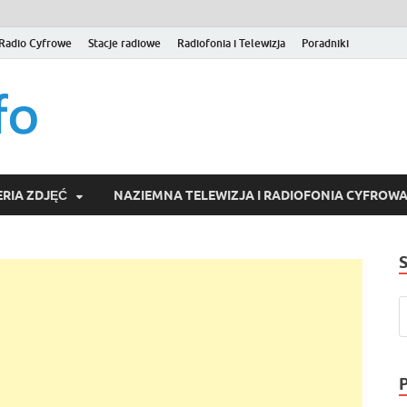
Radio Cyfrowe
Stacje radiowe
Radiofonia i Telewizja
Poradniki
naziemna.info – Telew
Niezależny portal medialny poświęcony Naziemnej Telewizji Cy
serwisom wideo na życzenie (VOD).
Wideo online, VOD
RIA ZDJĘĆ
NAZIEMNA TELEWIZJA I RADIOFONIA CYFROW