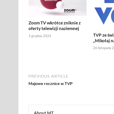
Zoom TV wkrótce zniknie z
oferty telewizji naziemnej
TVP ze św
3 grudnia 2024
„Mikołaj n
26 listopada 
PREVIOUS ARTICLE
Majowe rocznice w TVP
About MT