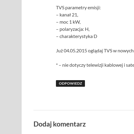
TVS parametry emisji:
– kanał 21,
– moc 1 kW,
– polaryzacja: H,
– charakterystyka D
Już 04.05.2015 oglądaj TVS w nowych
* – nie dotyczy telewizji kablowej i sat
ODPOWIEDZ
Dodaj komentarz