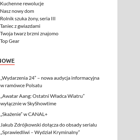
-
Kuchenne rewolucje
-
Nasz nowy dom
-
Rolnik szuka żony, seria III
-
Taniec z gwiazdami
-
Twoja twarz brzmi znajomo
-
Top Gear
NOWE
„Wydarzenia 24” – nowa audycja informacyjna
w ramówce Polsatu
„Awatar Aang: Ostatni Władca Wiatru”
wyłącznie w SkyShowtime
„Skażenie” w CANAL+
Jakub Zdrójkowski dołącza do obsady serialu
„Sprawiedliwi – Wydział Kryminalny”