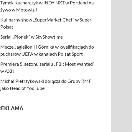
Tymek Kucharczyk w INDY NXT w Portland na
żywo w Motowizji
Kulinarny show „SuperMarket Chef” w Super
Polsat
Serial „Pionek” w SkyShowtime
Mecze Jagiellonii i Górnika w kwalifikacjach do
pucharów UEFA w kanałach Polsat Sport
Premiera 5. sezonu serialu „FBI: Most Wanted”
w AXN
Michał Pietrzykowski dołącza do Grupy RMF
jako Head of YouTube
REKLAMA